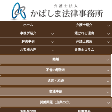
ホーム
弁護士紹介
事務所紹介
選ばれる理由
解決事例
弁護士費用
お客様の声
弁護士コラム
離婚
不倫の慰謝料
遺言・相続
交通事故
労働問題（企業の方）
不動産問題
刑事事件