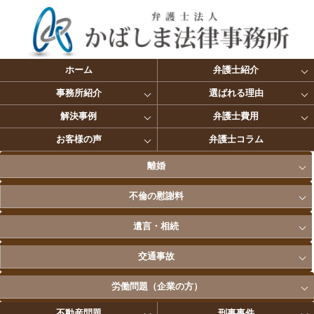
ホーム
弁護士紹介
事務所紹介
選ばれる理由
解決事例
弁護士費用
お客様の声
弁護士コラム
離婚
不倫の慰謝料
遺言・相続
交通事故
労働問題（企業の方）
不動産問題
刑事事件