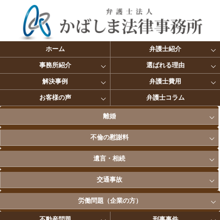
ホーム
弁護士紹介
事務所紹介
選ばれる理由
解決事例
弁護士費用
お客様の声
弁護士コラム
離婚
不倫の慰謝料
遺言・相続
交通事故
労働問題（企業の方）
不動産問題
刑事事件