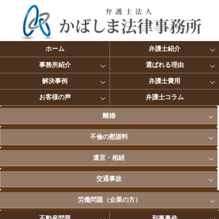
ホーム
弁護士紹介
事務所紹介
選ばれる理由
解決事例
弁護士費用
お客様の声
弁護士コラム
離婚
不倫の慰謝料
遺言・相続
交通事故
労働問題（企業の方）
不動産問題
刑事事件