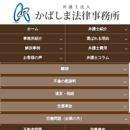
ホーム
弁護士紹介
事務所紹介
選ばれる理由
解決事例
弁護士費用
お客様の声
弁護士コラム
離婚
不倫の慰謝料
遺言・相続
交通事故
労働問題（企業の方）
不動産問題
刑事事件