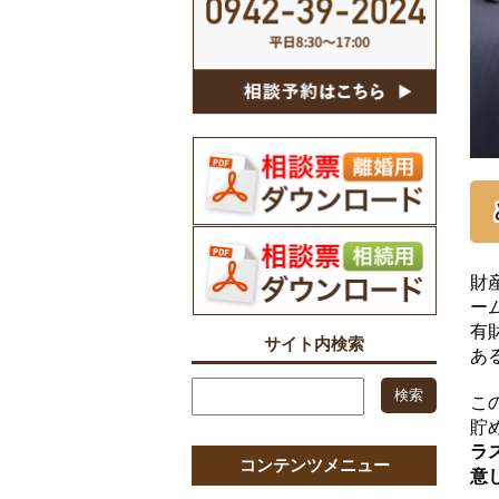
財
ー
有
サイト内検索
あ
こ
貯
ラ
コンテンツメニュー
意