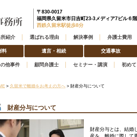
〒830-0017
福岡県久留米市日吉町23-3メディア7ビル６
西鉄久留米駅徒歩8分
務所紹介
選ばれる理由
解決事例
弁護士費用
謝料
遺言・相続
交通事故
その他事件
顧問弁護士
セミナー・講演
初めて
ME
>
久留米で離婚をお考えの方へ
> 財産分与について
財産分与について
財産分与とは、結婚
産を、離婚に際して