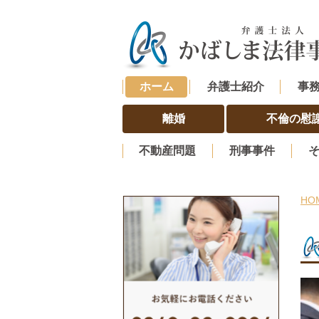
ホーム
弁護士紹介
事
離婚
不倫の慰
不動産問題
刑事事件
HO