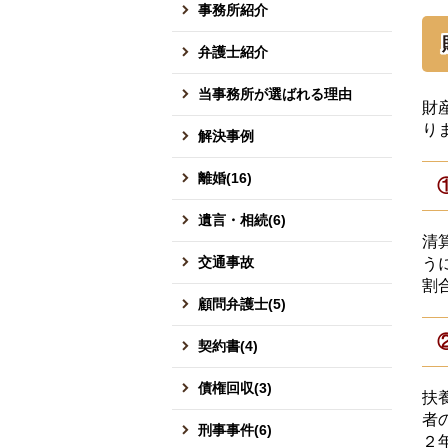
事務所紹介
弁護士紹介
当事務所が選ばれる理由
財
り
解決事例
離婚(16)
遺言・相続(6)
清
交通事故
う
割
顧問弁護士(5)
契約書(4)
債権回収(3)
扶
者
刑事事件(6)
２