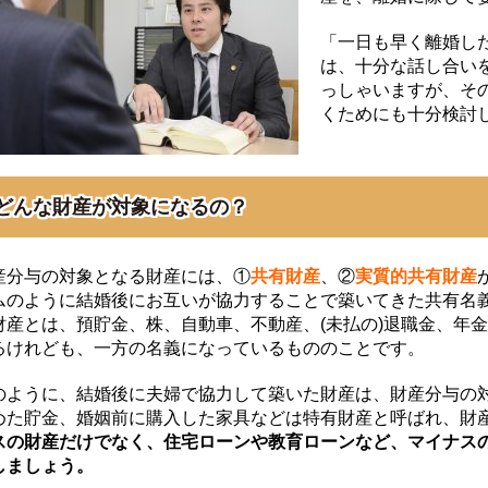
「一日も早く離婚し
は、十分な話し合い
っしゃいますが、そ
くためにも十分検討
どんな財産が対象になるの？
産分与の対象となる財産には、①
共有財産
、②
実質的共有財産
ムのように結婚後にお互いが協力することで築いてきた共有名
財産とは、預貯金、株、自動車、不動産、(未払の)退職金、年
るけれども、一方の名義になっているもののことです。
のように、結婚後に夫婦で協力して築いた財産は、財産分与の
めた貯金、婚姻前に購入した家具などは特有財産と呼ばれ、財
スの財産だけでなく、住宅ローンや教育ローンなど、マイナス
しましょう。