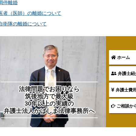
調停離婚
医者（医師）の離婚について
自衛隊の離婚について
ホーム
弁護士紹
法律問題でお困りなら
弁護士費
筑後地方で最大級
30年以上の実績の
ご相談か
弁護士法人かばしま法律事務所へ