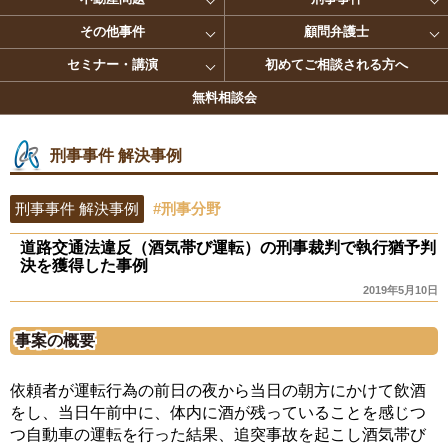
その他事件
顧問弁護士
セミナー・講演
初めてご相談される方へ
無料相談会
刑事事件 解決事例
刑事事件 解決事例
#刑事分野
道路交通法違反（酒気帯び運転）の刑事裁判で執行猶予判
決を獲得した事例
2019年5月10日
事案の概要
依頼者が運転行為の前日の夜から当日の朝方にかけて飲酒
をし、当日午前中に、体内に酒が残っていることを感じつ
つ自動車の運転を行った結果、追突事故を起こし酒気帯び