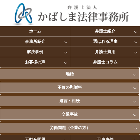
ホーム
弁護士紹介
事務所紹介
選ばれる理由
解決事例
弁護士費用
お客様の声
弁護士コラム
離婚
不倫の慰謝料
遺言・相続
交通事故
労働問題（企業の方）
不動産問題
刑事事件