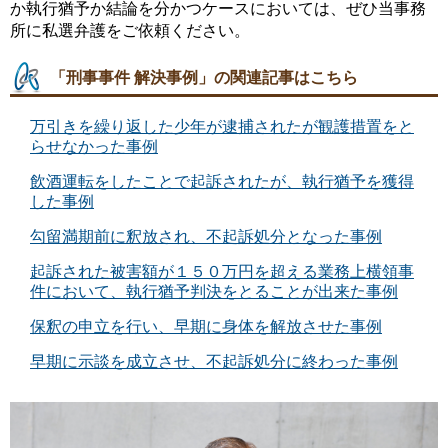
か執行猶予か結論を分かつケースにおいては、ぜひ当事務
所に私選弁護をご依頼ください。
「刑事事件 解決事例」の関連記事はこちら
万引きを繰り返した少年が逮捕されたが観護措置をと
らせなかった事例
飲酒運転をしたことで起訴されたが、執行猶予を獲得
した事例
勾留満期前に釈放され、不起訴処分となった事例
起訴された被害額が１５０万円を超える業務上横領事
件において、執行猶予判決をとることが出来た事例
保釈の申立を行い、早期に身体を解放させた事例
早期に示談を成立させ、不起訴処分に終わった事例