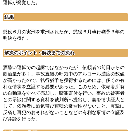
運転が発覚した。
結果
懲役６月の実刑を求刑されたが、懲役６月執行猶予３年の
判決を得た。
解決のポイント・解決までの流れ
酒酔い運転での起訴ではなかったが、依頼者の前日からの
飲酒量が多く、事故直後の呼気中のアルコール濃度の数値
が高かったので、執行猶予を獲得するためには、多くの有
利な情状を立証する必要があった。このため、依頼者所有
の自動車をすべて売却し、贖罪寄付を行い、事故の被害者
との示談に関する資料を裁判所へ提出し、妻を情状証人と
して、依頼者に酒気帯び運転の常習性がないこと、真摯に
反省し再犯のおそれがないことなどの有利な事情の立証及
び弁論を行った。