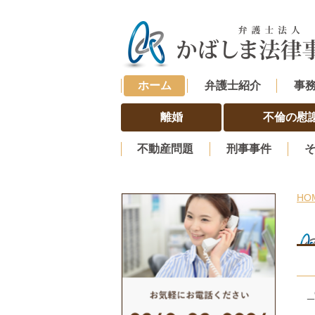
ホーム
弁護士紹介
事
離婚
不倫の慰
不動産問題
刑事事件
HO