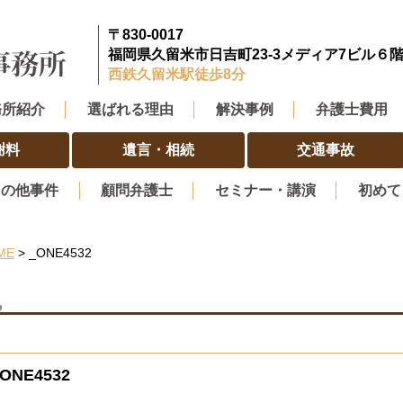
〒830-0017
福岡県久留米市日吉町23-3メディア7ビル６
西鉄久留米駅徒歩8分
務所紹介
選ばれる理由
解決事例
弁護士費用
謝料
遺言・相続
交通事故
その他事件
顧問弁護士
セミナー・講演
初めて
ME
> _ONE4532
_ONE4532