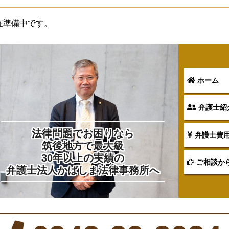
在準備中です。
ホーム
弁護士紹
法律問題でお困りなら
弁護士費
筑後地方で最大級
30年以上の実績の
ご相談か
弁護士法人かばしま法律事務所へ