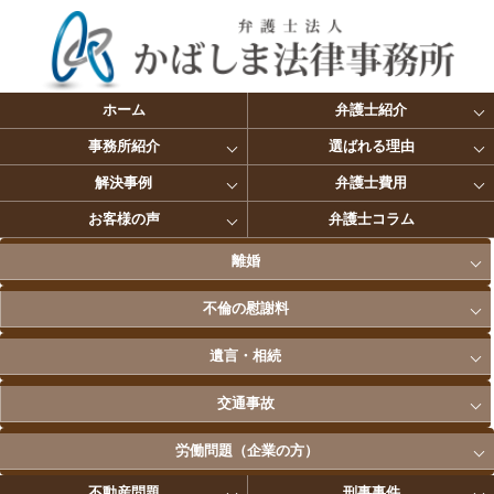
ホーム
弁護士紹介
事務所紹介
選ばれる理由
解決事例
弁護士費用
お客様の声
弁護士コラム
離婚
不倫の慰謝料
遺言・相続
交通事故
労働問題（企業の方）
不動産問題
刑事事件