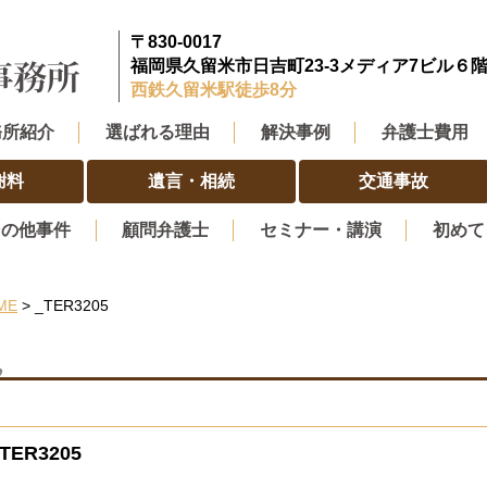
〒830-0017
福岡県久留米市日吉町23-3メディア7ビル６
西鉄久留米駅徒歩8分
務所紹介
選ばれる理由
解決事例
弁護士費用
謝料
遺言・相続
交通事故
その他事件
顧問弁護士
セミナー・講演
初めて
ME
> _TER3205
TER3205