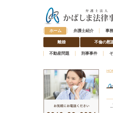
ホーム
弁護士紹介
事
離婚
不倫の慰
不動産問題
刑事事件
HO
_