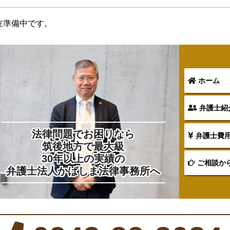
在準備中です。
ホーム
弁護士紹
法律問題でお困りなら
弁護士費
筑後地方で最大級
30年以上の実績の
ご相談か
弁護士法人かばしま法律事務所へ