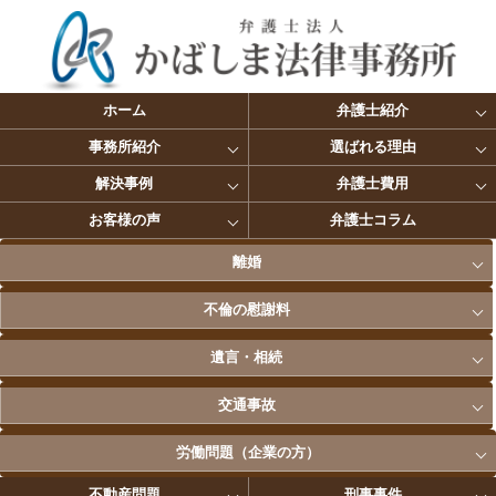
ホーム
弁護士紹介
事務所紹介
選ばれる理由
解決事例
弁護士費用
お客様の声
弁護士コラム
離婚
不倫の慰謝料
遺言・相続
交通事故
労働問題（企業の方）
不動産問題
刑事事件