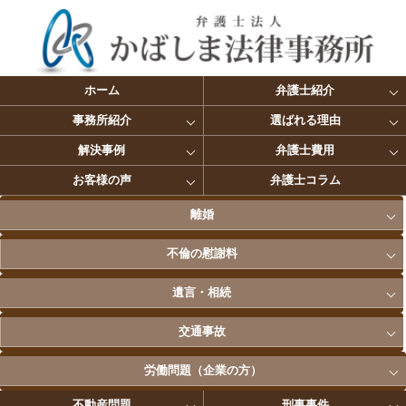
ホーム
弁護士紹介
事務所紹介
選ばれる理由
解決事例
弁護士費用
お客様の声
弁護士コラム
離婚
不倫の慰謝料
遺言・相続
交通事故
労働問題（企業の方）
不動産問題
刑事事件