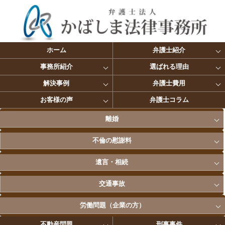
ホーム
弁護士紹介
事務所紹介
選ばれる理由
解決事例
弁護士費用
お客様の声
弁護士コラム
離婚
不倫の慰謝料
遺言・相続
交通事故
労働問題（企業の方）
不動産問題
刑事事件