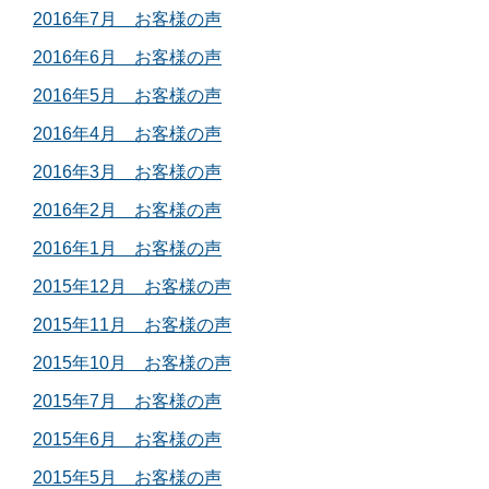
2016年7月 お客様の声
2016年6月 お客様の声
2016年5月 お客様の声
2016年4月 お客様の声
2016年3月 お客様の声
2016年2月 お客様の声
2016年1月 お客様の声
2015年12月 お客様の声
2015年11月 お客様の声
2015年10月 お客様の声
2015年7月 お客様の声
2015年6月 お客様の声
2015年5月 お客様の声