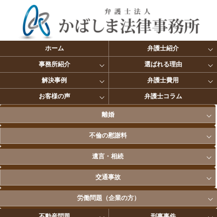
ホーム
弁護士紹介
事務所紹介
選ばれる理由
解決事例
弁護士費用
お客様の声
弁護士コラム
離婚
不倫の慰謝料
遺言・相続
交通事故
労働問題（企業の方）
不動産問題
刑事事件