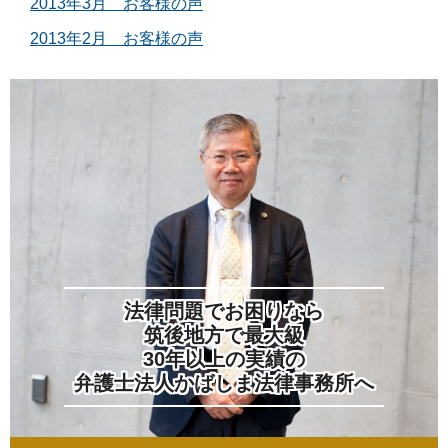
2013年3月 お客様の声
2013年2月 お客様の声
法律問題でお困りなら
筑後地方で最大級
30年以上の実績の
弁護士法人かばしま法律事務所へ