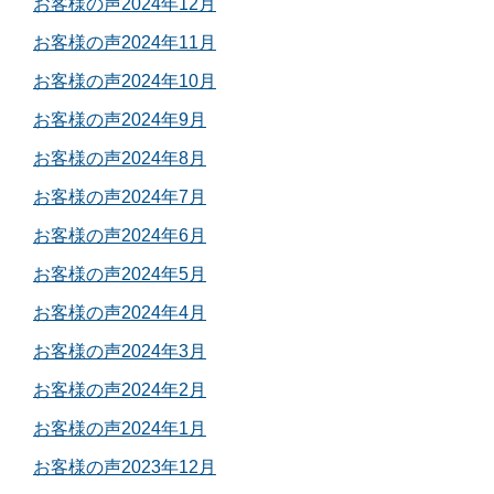
お客様の声2024年12月
お客様の声2024年11月
お客様の声2024年10月
お客様の声2024年9月
お客様の声2024年8月
お客様の声2024年7月
お客様の声2024年6月
お客様の声2024年5月
お客様の声2024年4月
お客様の声2024年3月
お客様の声2024年2月
お客様の声2024年1月
お客様の声2023年12月