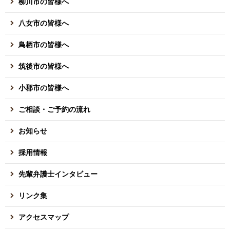
柳川市の皆様へ
八女市の皆様へ
鳥栖市の皆様へ
筑後市の皆様へ
小郡市の皆様へ
ご相談・ご予約の流れ
お知らせ
採用情報
先輩弁護士インタビュー
リンク集
アクセスマップ