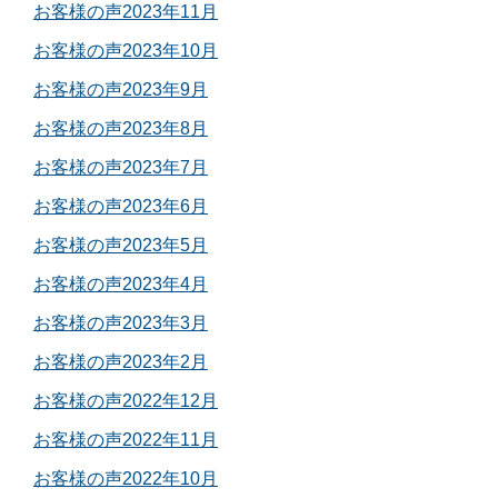
お客様の声2023年11月
お客様の声2023年10月
お客様の声2023年9月
お客様の声2023年8月
お客様の声2023年7月
お客様の声2023年6月
お客様の声2023年5月
お客様の声2023年4月
お客様の声2023年3月
お客様の声2023年2月
お客様の声2022年12月
お客様の声2022年11月
お客様の声2022年10月