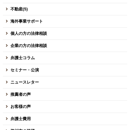
不動産(5)
海外事業サポート
個人の方の法律相談
企業の方の法律相談
弁護士コラム
セミナー・公演
ニュースレター
推薦者の声
お客様の声
弁護士費用