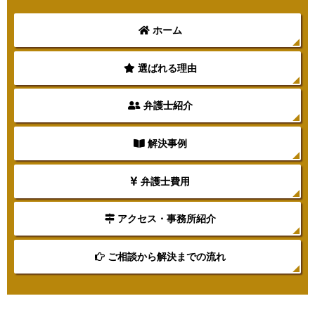
ホーム
選ばれる理由
弁護士紹介
解決事例
弁護士費用
アクセス・事務所紹介
ご相談から解決までの流れ