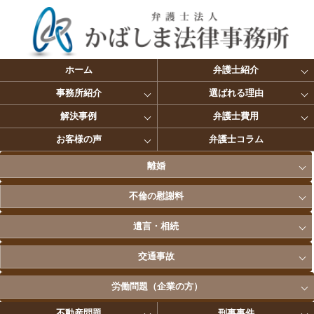
ホーム
弁護士紹介
事務所紹介
選ばれる理由
解決事例
弁護士費用
お客様の声
弁護士コラム
離婚
不倫の慰謝料
遺言・相続
交通事故
労働問題（企業の方）
不動産問題
刑事事件