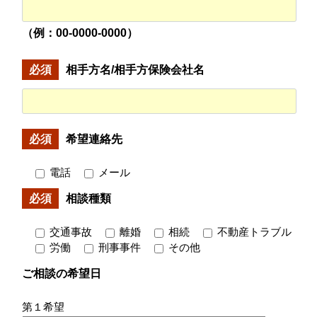
（例：00-0000-0000）
必須
相手方名/相手方保険会社名
必須
希望連絡先
電話
メール
必須
相談種類
交通事故
離婚
相続
不動産トラブル
労働
刑事事件
その他
ご相談の希望日
第１希望