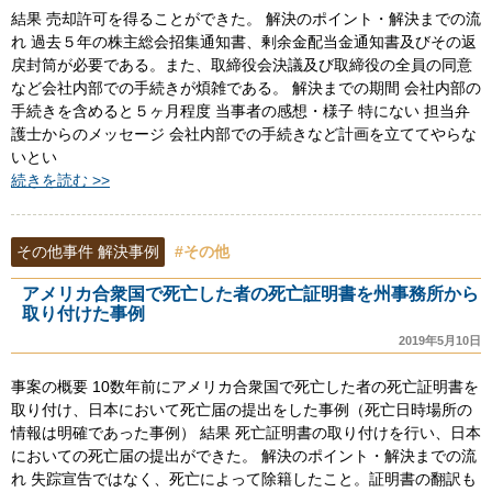
結果 売却許可を得ることができた。 解決のポイント・解決までの流
れ 過去５年の株主総会招集通知書、剰余金配当金通知書及びその返
戻封筒が必要である。また、取締役会決議及び取締役の全員の同意
など会社内部での手続きが煩雑である。 解決までの期間 会社内部の
手続きを含めると５ヶ月程度 当事者の感想・様子 特にない 担当弁
護士からのメッセージ 会社内部での手続きなど計画を立ててやらな
いとい
続きを読む >>
その他事件 解決事例
#その他
アメリカ合衆国で死亡した者の死亡証明書を州事務所から
取り付けた事例
2019年5月10日
事案の概要 10数年前にアメリカ合衆国で死亡した者の死亡証明書を
取り付け、日本において死亡届の提出をした事例（死亡日時場所の
情報は明確であった事例） 結果 死亡証明書の取り付けを行い、日本
においての死亡届の提出ができた。 解決のポイント・解決までの流
れ 失踪宣告ではなく、死亡によって除籍したこと。証明書の翻訳も