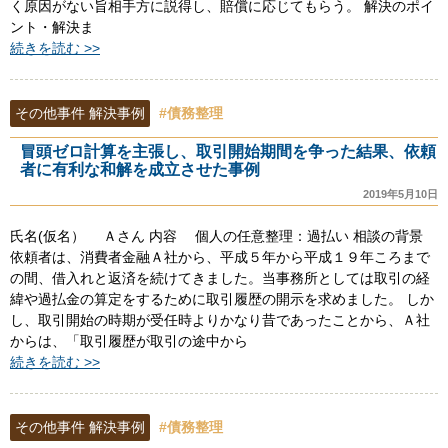
く原因がない旨相手方に説得し、賠償に応じてもらう。 解決のポイ
ント・解決ま
続きを読む >>
その他事件 解決事例
#債務整理
冒頭ゼロ計算を主張し、取引開始期間を争った結果、依頼
者に有利な和解を成立させた事例
2019年5月10日
氏名(仮名） Ａさん 内容 個人の任意整理：過払い 相談の背景
依頼者は、消費者金融Ａ社から、平成５年から平成１９年ころまで
の間、借入れと返済を続けてきました。当事務所としては取引の経
緯や過払金の算定をするために取引履歴の開示を求めました。 しか
し、取引開始の時期が受任時よりかなり昔であったことから、Ａ社
からは、「取引履歴が取引の途中から
続きを読む >>
その他事件 解決事例
#債務整理