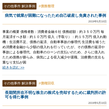
その他事件 解決事例
#債務整理
病気で就業が困難になったため自己破産し免責された事例
2019年5月10日
事案の概要 債権者数：消費者金融６社 債務総額：約３５０万円 毎
月返済すべき額：約１０万円 収入（手取り）：約１５万円 借入れ動
機：生活費不足、債務の返済、自動車事故の修理代 生活費を補うた
め消費者金融から少額の借入れを行っていたが、その債務の返済や
事故による修理代、自動車のローンの支払いのため、さらに借入れ
たため債務が膨らみ、病気による収入減少や退職、治療費の支出も
重なり支払が困
続きを読む >>
その他事件 解決事例
#債権回収
長期間所在不明な株主の株式を売却するために裁判所の許
可を得た事例
2019年5月10日