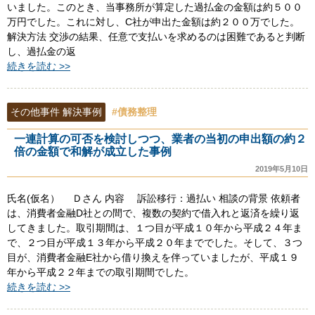
いました。このとき、当事務所が算定した過払金の金額は約５００
万円でした。これに対し、C社が申出た金額は約２００万でした。
解決方法 交渉の結果、任意で支払いを求めるのは困難であると判断
し、過払金の返
続きを読む >>
その他事件 解決事例
#債務整理
一連計算の可否を検討しつつ、業者の当初の申出額の約２
倍の金額で和解が成立した事例
2019年5月10日
氏名(仮名） Ｄさん 内容 訴訟移行：過払い 相談の背景 依頼者
は、消費者金融D社との間で、複数の契約で借入れと返済を繰り返
してきました。取引期間は、１つ目が平成１０年から平成２４年ま
で、２つ目が平成１３年から平成２０年まででした。そして、３つ
目が、消費者金融E社から借り換えを伴っていましたが、平成１９
年から平成２２年までの取引期間でした。
続きを読む >>