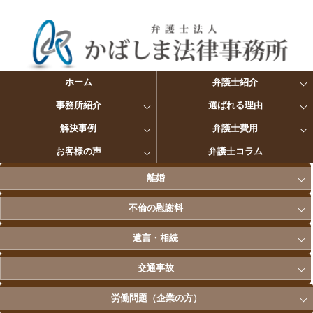
ホーム
弁護士紹介
事務所紹介
選ばれる理由
解決事例
弁護士費用
お客様の声
弁護士コラム
離婚
不倫の慰謝料
遺言・相続
交通事故
労働問題（企業の方）