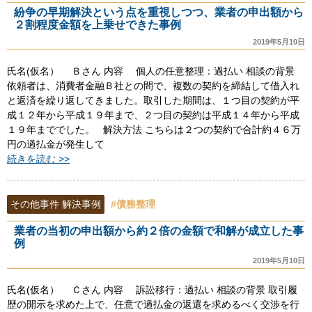
紛争の早期解決という点を重視しつつ、業者の申出額から
２割程度金額を上乗せできた事例
2019年5月10日
氏名(仮名） Ｂさん 内容 個人の任意整理：過払い 相談の背景
依頼者は、消費者金融Ｂ社との間で、複数の契約を締結して借入れ
と返済を繰り返してきました。取引した期間は、１つ目の契約が平
成１２年から平成１９年まで、２つ目の契約は平成１４年から平成
１９年まででした。 解決方法 こちらは２つの契約で合計約４６万
円の過払金が発生して
続きを読む >>
その他事件 解決事例
#債務整理
業者の当初の申出額から約２倍の金額で和解が成立した事
例
2019年5月10日
氏名(仮名） Ｃさん 内容 訴訟移行：過払い 相談の背景 取引履
歴の開示を求めた上で、任意で過払金の返還を求めるべく交渉を行