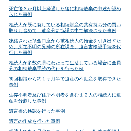
死亡後３か月以上経過した後に相続放棄の申述が認め
られた事例
相続人が既に有している相続財産の共有持ち分の買い
取りも含めて、遺産分割協議の中で解決させた事例
凍結された預金口座から被相続人の預金を引き出すた
め、所在不明の兄姉の所在調査、遺言書検認手続を代
行した事例
相続人が多数の県にわたって生活している場合に全員
分の相続放棄手続の代行を行った例
初回相談から約１ヶ月半で遺産の不動産を取得できた
事例
生存不明者及び住所不明者を含む１２人の相続人に遺
産を分割した事例
遺言書の検認を行った事例
遺言の作成を行った事例