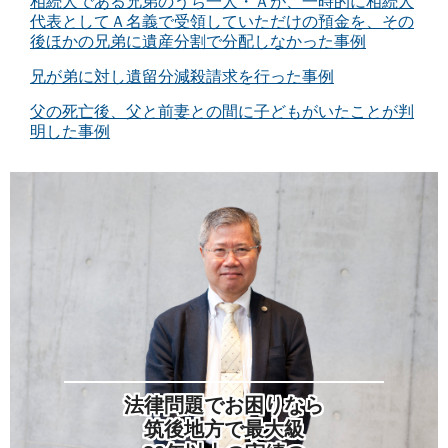
相続人である兄弟のうち一人・Ａが、一時的に相続人
代表としてＡ名義で受領していただけの預金を、その
後ほかの兄弟に遺産分割で分配しなかった事例
兄が弟に対し遺留分減殺請求を行った事例
父の死亡後、父と前妻との間に子どもがいたことが判
明した事例
法律問題でお困りなら
筑後地方で最大級