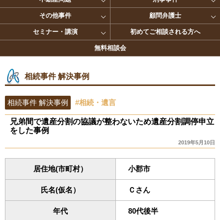
その他事件
顧問弁護士
セミナー・講演
初めてご相談される方へ
無料相談会
相続事件 解決事例
相続事件 解決事例
#相続・遺言
兄弟間で遺産分割の協議が整わないため遺産分割調停申立
をした事例
2019年5月10日
居住地(市町村）
小郡市
氏名(仮名）
Ｃさん
年代
80代後半