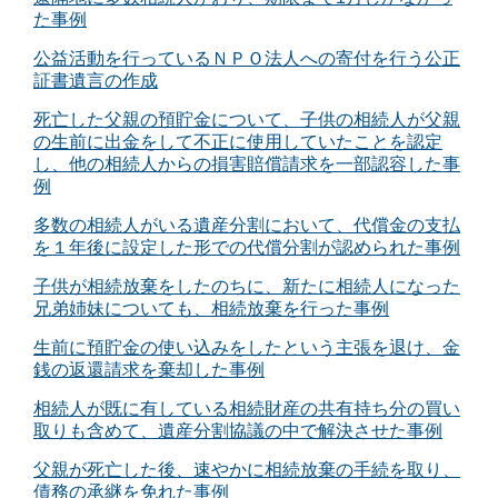
た事例
公益活動を行っているＮＰＯ法人への寄付を行う公正
証書遺言の作成
死亡した父親の預貯金について、子供の相続人が父親
の生前に出金をして不正に使用していたことを認定
し、他の相続人からの損害賠償請求を一部認容した事
例
多数の相続人がいる遺産分割において、代償金の支払
を１年後に設定した形での代償分割が認められた事例
子供が相続放棄をしたのちに、新たに相続人になった
兄弟姉妹についても、相続放棄を行った事例
生前に預貯金の使い込みをしたという主張を退け、金
銭の返還請求を棄却した事例
相続人が既に有している相続財産の共有持ち分の買い
取りも含めて、遺産分割協議の中で解決させた事例
父親が死亡した後、速やかに相続放棄の手続を取り、
債務の承継を免れた事例