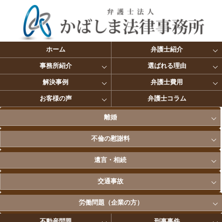
ホーム
弁護士紹介
事務所紹介
選ばれる理由
解決事例
弁護士費用
お客様の声
弁護士コラム
離婚
不倫の慰謝料
遺言・相続
交通事故
労働問題（企業の方）
不動産問題
刑事事件