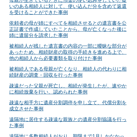
母親が生きているときに預金の使い込みをしていた疑
いのある相続人に対して、使い込んだ分を含めて返還
を受けることができた事例
依頼者の母が姉にすべてを相続させるとの遺言書を公
正証書で作成していたことから、母が亡くなった後に
姉に遺留分を請求した事例
被相続人が残した遺言書の内容の一部に曖昧な部分が
あったため、相続財産の取得の手続きを進める上で、
他の相続人から必要書類を取り付けた事例
被相続人である母親が亡くなり、相続人の代わりに相
続財産の調査・回収を行った事例
疎遠だった父親が死亡し、相続が発生したが、速やか
に相続放棄を行い、認められた事例
疎遠な相手方に遺産分割調停を申し立て、代償分割を
成立させた事例
遠隔地に居住する疎遠な親族との遺産分割協議を行っ
た事例
遠隔地に多数相続人がおり、期限まで1月しかなかっ