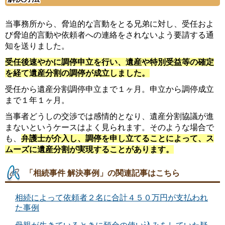
当事務所から、脅迫的な言動をとる兄弟に対し、受任およ
び脅迫的言動や依頼者への連絡をされないよう要請する通
知を送りました。
受任後速やかに調停申立を行い、遺産や特別受益等の確定
を経て遺産分割の調停が成立しました。
受任から遺産分割調停申立まで１ヶ月。申立から調停成立
まで１年１ヶ月。
当事者どうしの交渉では感情的となり、遺産分割協議が進
まないというケースはよく見られます。そのような場合で
も、
弁護士が介入し、調停を申し立てることによって、ス
ムーズに遺産分割が実現することがあります。
「相続事件 解決事例」の関連記事はこちら
相続によって依頼者２名に合計４５０万円が支払われ
た事例