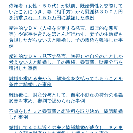
依頼者（女性・５０代）が以前、既婚男性と交際して
いたことにつき、妻（相手方）から慰謝料３００万円
を請求され、１５０万円に減額した事例
精神的なＤＶ（人格を否定する発言、威圧的な態度
等）や家事や育児をほとんど行わず、妻子の生活費も
負担したがらない夫と離婚し、子の親権を獲得した事
例
精神的なＤＶ（見下す発言、無視）や自分のことしか
考えない夫と離婚し、子の親権、養育費、財産分与を
獲得した事例
離婚を求める夫から、解決金を支払ってもらうことを
条件に離婚した事例
離婚後に、財産分与として、自宅不動産の持分の名義
変更を求め、審判で認められた事例
不貞をした夫と養育費と慰謝料を取り決め、協議離婚
した事例
結婚して４０年近くの夫と協議離婚が成立し、まとま