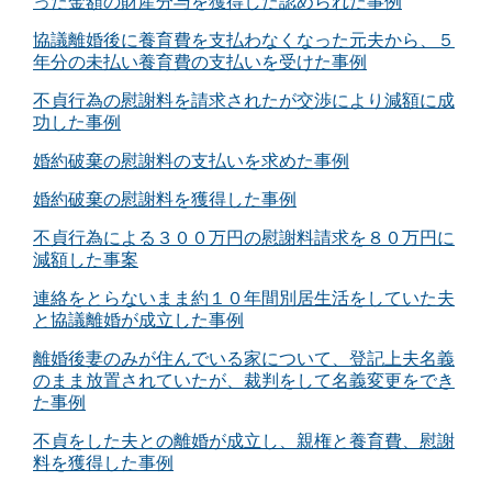
った金額の財産分与を獲得した認められた事例
協議離婚後に養育費を支払わなくなった元夫から、５
年分の未払い養育費の支払いを受けた事例
不貞行為の慰謝料を請求されたが交渉により減額に成
功した事例
婚約破棄の慰謝料の支払いを求めた事例
婚約破棄の慰謝料を獲得した事例
不貞行為による３００万円の慰謝料請求を８０万円に
減額した事案
連絡をとらないまま約１０年間別居生活をしていた夫
と協議離婚が成立した事例
離婚後妻のみが住んでいる家について、登記上夫名義
のまま放置されていたが、裁判をして名義変更をでき
た事例
不貞をした夫との離婚が成立し、親権と養育費、慰謝
料を獲得した事例