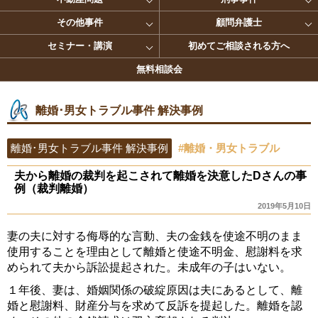
その他事件
顧問弁護士
セミナー・講演
初めてご相談される方へ
無料相談会
離婚･男女トラブル事件 解決事例
離婚･男女トラブル事件 解決事例
#離婚・男女トラブル
夫から離婚の裁判を起こされて離婚を決意したDさんの事
例（裁判離婚）
2019年5月10日
妻の夫に対する侮辱的な言動、夫の金銭を使途不明のまま
使用することを理由として離婚と使途不明金、慰謝料を求
められて夫から訴訟提起された。未成年の子はいない。
１年後、妻は、婚姻関係の破綻原因は夫にあるとして、離
婚と慰謝料、財産分与を求めて反訴を提起した。離婚を認