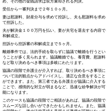
め、その他の金銭請求は双方棄却される判決。
受任から一審判決まで２年１０ヶ月。
妻は慰謝料、財産分与を求めて控訴し、夫も慰謝料を求め
て控訴した。
夫が解決金１００万円を払い、妻が夫宅を退去する内容で
和解成立。
控訴から控訴審の和解成立まで５ヶ月。
離婚事件では、法的手続を取らずに協議で離婚を行うとい
うことが多く見られます。協議離婚でも、養育費、慰謝料
など取り決めるべき事項は多岐にわたります。
協議の段階で弁護士が介入すれば、取り決めるべき事項に
ついて法的観点からアドバイスし、適正な合意をすること
ができます。また、第三者である弁護士が協議に介入する
ことで、感情的な対立が弱まるなど、迅速な紛争解決が可
能になります。
このケースも協議の段階でご相談があれば、協議の段階で
スムーズな話し合いができたかもしれません。また、協議