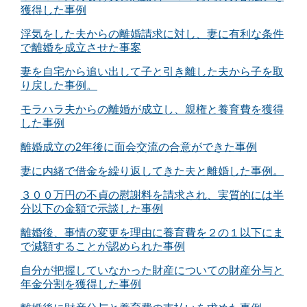
獲得した事例
浮気をした夫からの離婚請求に対し、妻に有利な条件
で離婚を成立させた事案
妻を自宅から追い出して子と引き離した夫から子を取
り戻した事例。
モラハラ夫からの離婚が成立し、親権と養育費を獲得
した事例
離婚成立の2年後に面会交流の合意ができた事例
妻に内緒で借金を繰り返してきた夫と離婚した事例。
３００万円の不貞の慰謝料を請求され、実質的には半
分以下の金額で示談した事例
離婚後、事情の変更を理由に養育費を２の１以下にま
で減額することが認められた事例
自分が把握していなかった財産についての財産分与と
年金分割を獲得した事例