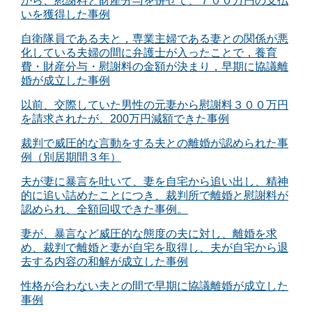
から、慰謝料と財産分与を併せて、７００万円の支払
いを獲得した事例
自衛隊員である夫と，専業主婦である妻との関係が悪
化している夫婦の間に弁護士が入ったことで，養育
費・財産分与・慰謝料の金額が決まり，早期に協議離
婚が成立した事例
以前、交際していた男性の元妻から慰謝料３００万円
を請求されたが、200万円減額できた事例
裁判で威圧的な言動をする夫との離婚が認められた事
例（別居期間３年）
夫が妻に暴言を吐いて、妻を自宅から追い出し、精神
的に追い詰めたことにつき、裁判所で離婚と慰謝料が
認められ、全額回収できた事例。
妻が、暴言など威圧的な態度の夫に対し、離婚を求
め、裁判で離婚と妻が自宅を取得し、夫が自宅から退
去する内容の和解が成立した事例
性格が合わない夫との間で早期に協議離婚が成立した
事例