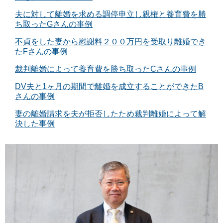
夫に対して離婚を求める調停申立し親権と養育費を勝
ち取ったGさんの事例
不貞をした妻から慰謝料２００万円を受取り離婚でき
たFさんの事例
裁判離婚によって養育費を勝ち取ったCさんの事例
DV夫と1ヶ月の期間で離婚を成立することができたB
さんの事例
妻の離婚請求を夫が拒否したため裁判離婚によって解
決した事例