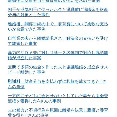
離婚後に財産分与と養育費の支払いを求めた事例
相手が浮気相手に使ったお金と退職前に退職金を財産
分与の対象とした事件
離婚後、調停手続の中で、養育費について柔軟な支払
いが合意できた事例
自営業の夫から離婚請求され、解決金の支払いを受け
て離婚した事案
暴力的なＤＶ夫に対し弁護士３名体制で対応し協議離
婚が成立した事案
無断で多額の借金を作った夫と協議離婚を成立させス
ピード離婚した事例
慰謝料、財産分与を支払わずに和解を成立できたTさ
んの事例
一方的に子どもに会わせないとしていた妻から面会交
流権を獲得したAさんの事例
夫の暴力と不貞行為を原因に離婚を決意し親権と養育
費を得たHさんの事例