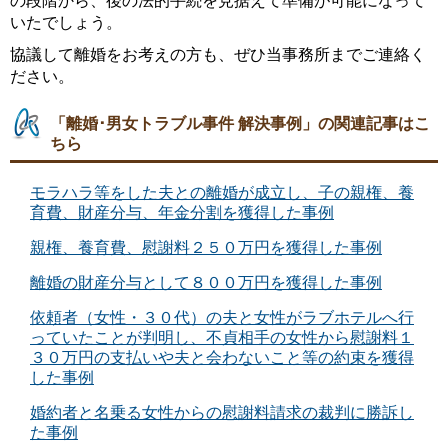
の段階から、後の法的手続を見据えて準備が可能になって
いたでしょう。
協議して離婚をお考えの方も、ぜひ当事務所までご連絡く
ださい。
「離婚･男女トラブル事件 解決事例」の関連記事はこ
ちら
モラハラ等をした夫との離婚が成立し、子の親権、養
育費、財産分与、年金分割を獲得した事例
親権、養育費、慰謝料２５０万円を獲得した事例
離婚の財産分与として８００万円を獲得した事例
依頼者（女性・３０代）の夫と女性がラブホテルへ行
っていたことが判明し、不貞相手の女性から慰謝料１
３０万円の支払いや夫と会わないこと等の約束を獲得
した事例
婚約者と名乗る女性からの慰謝料請求の裁判に勝訴し
た事例