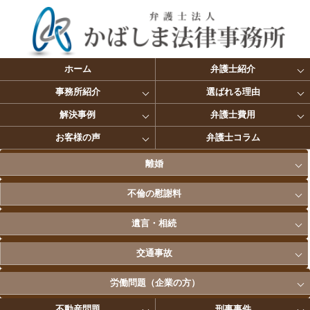
ホーム
弁護士紹介
事務所紹介
選ばれる理由
解決事例
弁護士費用
お客様の声
弁護士コラム
離婚
不倫の慰謝料
遺言・相続
交通事故
労働問題（企業の方）
不動産問題
刑事事件