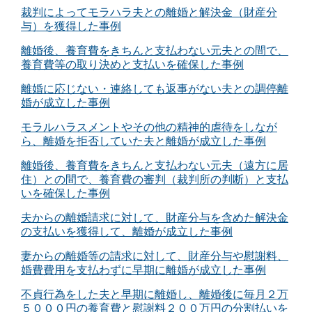
裁判によってモラハラ夫との離婚と解決金（財産分
与）を獲得した事例
離婚後、養育費をきちんと支払わない元夫との間で、
養育費等の取り決めと支払いを確保した事例
離婚に応じない・連絡しても返事がない夫との調停離
婚が成立した事例
モラルハラスメントやその他の精神的虐待をしなが
ら、離婚を拒否していた夫と離婚が成立した事例
離婚後、養育費をきちんと支払わない元夫（遠方に居
住）との間で、養育費の審判（裁判所の判断）と支払
いを確保した事例
夫からの離婚請求に対して、財産分与を含めた解決金
の支払いを獲得して、離婚が成立した事例
妻からの離婚等の請求に対して、財産分与や慰謝料、
婚費費用を支払わずに早期に離婚が成立した事例
不貞行為をした夫と早期に離婚し、離婚後に毎月２万
５０００円の養育費と慰謝料２００万円の分割払いを