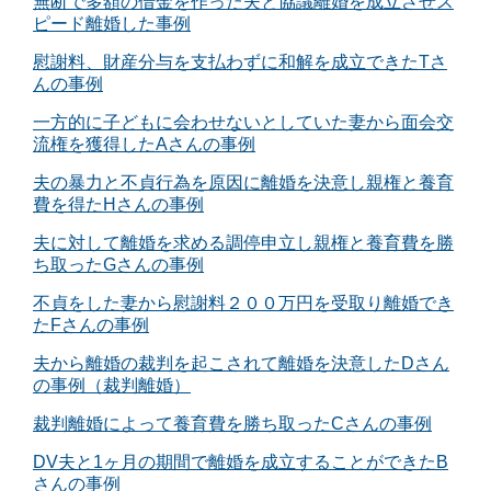
無断で多額の借金を作った夫と協議離婚を成立させス
ピード離婚した事例
慰謝料、財産分与を支払わずに和解を成立できたTさ
んの事例
一方的に子どもに会わせないとしていた妻から面会交
流権を獲得したAさんの事例
夫の暴力と不貞行為を原因に離婚を決意し親権と養育
費を得たHさんの事例
夫に対して離婚を求める調停申立し親権と養育費を勝
ち取ったGさんの事例
不貞をした妻から慰謝料２００万円を受取り離婚でき
たFさんの事例
夫から離婚の裁判を起こされて離婚を決意したDさん
の事例（裁判離婚）
裁判離婚によって養育費を勝ち取ったCさんの事例
DV夫と1ヶ月の期間で離婚を成立することができたB
さんの事例