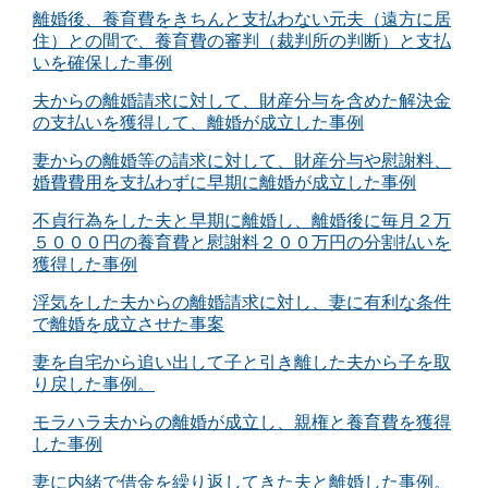
離婚後、養育費をきちんと支払わない元夫（遠方に居
住）との間で、養育費の審判（裁判所の判断）と支払
いを確保した事例
夫からの離婚請求に対して、財産分与を含めた解決金
の支払いを獲得して、離婚が成立した事例
妻からの離婚等の請求に対して、財産分与や慰謝料、
婚費費用を支払わずに早期に離婚が成立した事例
不貞行為をした夫と早期に離婚し、離婚後に毎月２万
５０００円の養育費と慰謝料２００万円の分割払いを
獲得した事例
浮気をした夫からの離婚請求に対し、妻に有利な条件
で離婚を成立させた事案
妻を自宅から追い出して子と引き離した夫から子を取
り戻した事例。
モラハラ夫からの離婚が成立し、親権と養育費を獲得
した事例
妻に内緒で借金を繰り返してきた夫と離婚した事例。