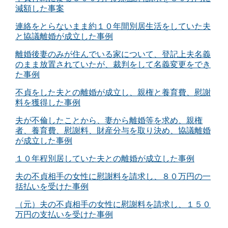
減額した事案
連絡をとらないまま約１０年間別居生活をしていた夫
と協議離婚が成立した事例
離婚後妻のみが住んでいる家について、登記上夫名義
のまま放置されていたが、裁判をして名義変更をでき
た事例
不貞をした夫との離婚が成立し、親権と養育費、慰謝
料を獲得した事例
夫が不倫したことから、妻から離婚等を求め、親権
者、養育費、慰謝料、財産分与を取り決め、協議離婚
が成立した事例
１０年程別居していた夫との離婚が成立した事例
夫の不貞相手の女性に慰謝料を請求し、８０万円の一
括払いを受けた事例
（元）夫の不貞相手の女性に慰謝料を請求し、１５０
万円の支払いを受けた事例