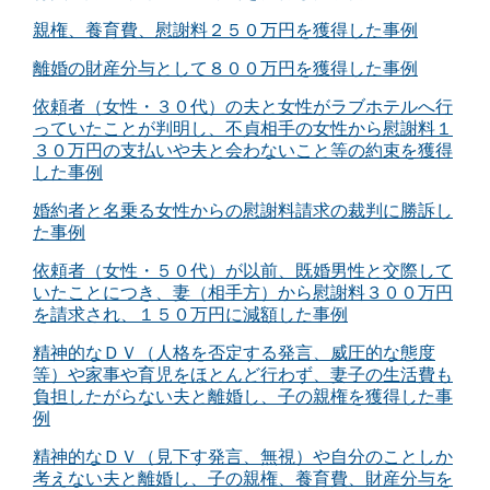
親権、養育費、慰謝料２５０万円を獲得した事例
離婚の財産分与として８００万円を獲得した事例
依頼者（女性・３０代）の夫と女性がラブホテルへ行
っていたことが判明し、不貞相手の女性から慰謝料１
３０万円の支払いや夫と会わないこと等の約束を獲得
した事例
婚約者と名乗る女性からの慰謝料請求の裁判に勝訴し
た事例
依頼者（女性・５０代）が以前、既婚男性と交際して
いたことにつき、妻（相手方）から慰謝料３００万円
を請求され、１５０万円に減額した事例
精神的なＤＶ（人格を否定する発言、威圧的な態度
等）や家事や育児をほとんど行わず、妻子の生活費も
負担したがらない夫と離婚し、子の親権を獲得した事
例
精神的なＤＶ（見下す発言、無視）や自分のことしか
考えない夫と離婚し、子の親権、養育費、財産分与を