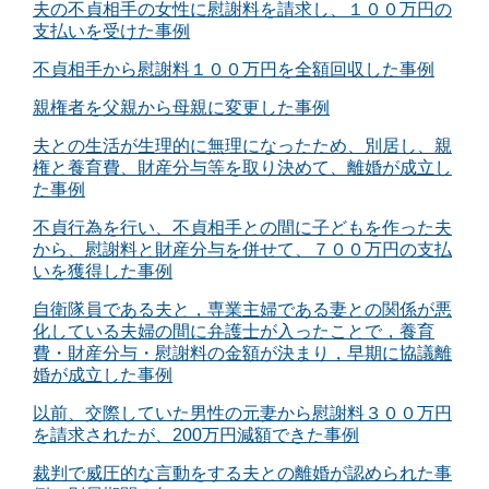
夫の不貞相手の女性に慰謝料を請求し、１００万円の
支払いを受けた事例
不貞相手から慰謝料１００万円を全額回収した事例
親権者を父親から母親に変更した事例
夫との生活が生理的に無理になったため、別居し、親
権と養育費、財産分与等を取り決めて、離婚が成立し
た事例
不貞行為を行い、不貞相手との間に子どもを作った夫
から、慰謝料と財産分与を併せて、７００万円の支払
いを獲得した事例
自衛隊員である夫と，専業主婦である妻との関係が悪
化している夫婦の間に弁護士が入ったことで，養育
費・財産分与・慰謝料の金額が決まり，早期に協議離
婚が成立した事例
以前、交際していた男性の元妻から慰謝料３００万円
を請求されたが、200万円減額できた事例
裁判で威圧的な言動をする夫との離婚が認められた事