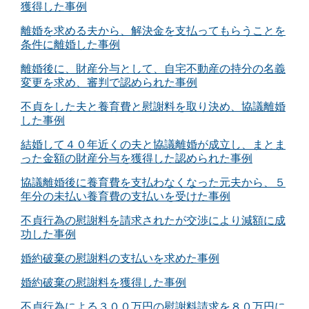
獲得した事例
離婚を求める夫から、解決金を支払ってもらうことを
条件に離婚した事例
離婚後に、財産分与として、自宅不動産の持分の名義
変更を求め、審判で認められた事例
不貞をした夫と養育費と慰謝料を取り決め、協議離婚
した事例
結婚して４０年近くの夫と協議離婚が成立し、まとま
った金額の財産分与を獲得した認められた事例
協議離婚後に養育費を支払わなくなった元夫から、５
年分の未払い養育費の支払いを受けた事例
不貞行為の慰謝料を請求されたが交渉により減額に成
功した事例
婚約破棄の慰謝料の支払いを求めた事例
婚約破棄の慰謝料を獲得した事例
不貞行為による３００万円の慰謝料請求を８０万円に