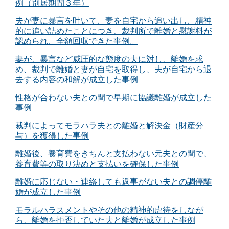
例（別居期間３年）
夫が妻に暴言を吐いて、妻を自宅から追い出し、精神
的に追い詰めたことにつき、裁判所で離婚と慰謝料が
認められ、全額回収できた事例。
妻が、暴言など威圧的な態度の夫に対し、離婚を求
め、裁判で離婚と妻が自宅を取得し、夫が自宅から退
去する内容の和解が成立した事例
性格が合わない夫との間で早期に協議離婚が成立した
事例
裁判によってモラハラ夫との離婚と解決金（財産分
与）を獲得した事例
離婚後、養育費をきちんと支払わない元夫との間で、
養育費等の取り決めと支払いを確保した事例
離婚に応じない・連絡しても返事がない夫との調停離
婚が成立した事例
モラルハラスメントやその他の精神的虐待をしなが
ら、離婚を拒否していた夫と離婚が成立した事例