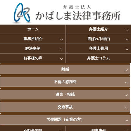
ホーム
弁護士紹介
事務所紹介
選ばれる理由
解決事例
弁護士費用
お客様の声
弁護士コラム
離婚
不倫の慰謝料
遺言・相続
交通事故
労働問題（企業の方）
不動産問題
刑事事件