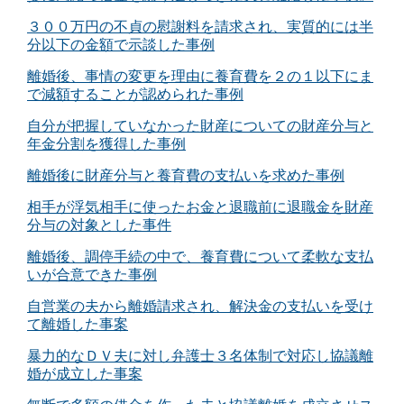
３００万円の不貞の慰謝料を請求され、実質的には半
分以下の金額で示談した事例
離婚後、事情の変更を理由に養育費を２の１以下にま
で減額することが認められた事例
自分が把握していなかった財産についての財産分与と
年金分割を獲得した事例
離婚後に財産分与と養育費の支払いを求めた事例
相手が浮気相手に使ったお金と退職前に退職金を財産
分与の対象とした事件
離婚後、調停手続の中で、養育費について柔軟な支払
いが合意できた事例
自営業の夫から離婚請求され、解決金の支払いを受け
て離婚した事案
暴力的なＤＶ夫に対し弁護士３名体制で対応し協議離
婚が成立した事案