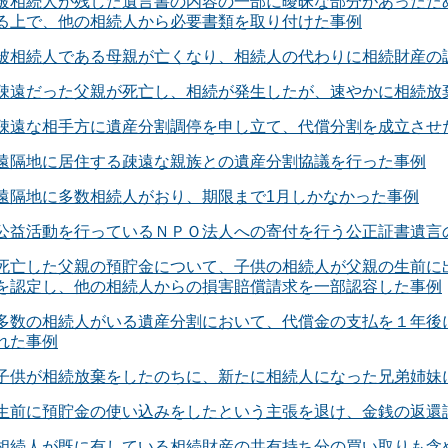
被相続人が残した遺言書の内容の一部に曖昧な部分があったた
る上で、他の相続人から必要書類を取り付けた事例
被相続人である母親が亡くなり、相続人の代わりに相続財産の
疎遠だった父親が死亡し、相続が発生したが、速やかに相続放
疎遠な相手方に遺産分割調停を申し立て、代償分割を成立させ
遠隔地に居住する疎遠な親族との遺産分割協議を行った事例
遠隔地に多数相続人がおり、期限まで1月しかなかった事例
公益活動を行っているＮＰＯ法人への寄付を行う公正証書遺言
死亡した父親の預貯金について、子供の相続人が父親の生前に
を認定し、他の相続人からの損害賠償請求を一部認容した事例
多数の相続人がいる遺産分割において、代償金の支払を１年後
れた事例
子供が相続放棄をしたのちに、新たに相続人になった兄弟姉妹
生前に預貯金の使い込みをしたという主張を退け、金銭の返還
相続人が既に有している相続財産の共有持ち分の買い取りも含