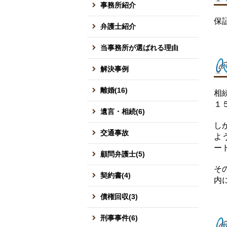
事務所紹介
保
弁護士紹介
当事務所が選ばれる理由
解決事例
離婚(16)
相
１
遺言・相続(6)
し
交通事故
よ
ー
顧問弁護士(5)
そ
契約書(4)
内
債権回収(3)
刑事事件(6)