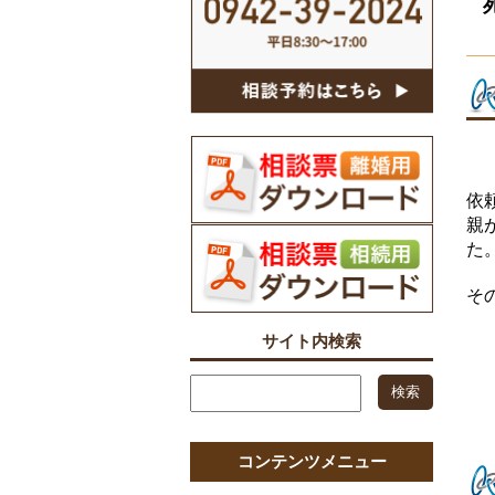
依
親
た
そ
サイト内検索
コンテンツメニュー