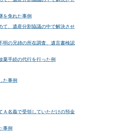
継を免れた事例
めて、遺産分割協議の中で解決させ
不明の兄姉の所在調査、遺言書検認
放棄手続の代行を行った例
した事例
てＡ名義で受領していただけの預金
た事例