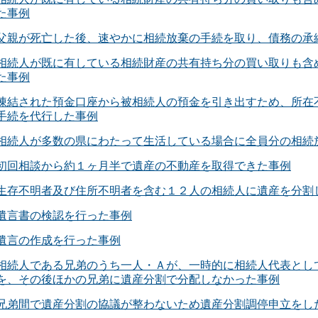
た事例
父親が死亡した後、速やかに相続放棄の手続を取り、債務の承
相続人が既に有している相続財産の共有持ち分の買い取りも含
た事例
凍結された預金口座から被相続人の預金を引き出すため、所在
手続を代行した事例
相続人が多数の県にわたって生活している場合に全員分の相続
初回相談から約１ヶ月半で遺産の不動産を取得できた事例
生存不明者及び住所不明者を含む１２人の相続人に遺産を分割
遺言書の検認を行った事例
遺言の作成を行った事例
相続人である兄弟のうち一人・Ａが、一時的に相続人代表とし
を、その後ほかの兄弟に遺産分割で分配しなかった事例
兄弟間で遺産分割の協議が整わないため遺産分割調停申立をし