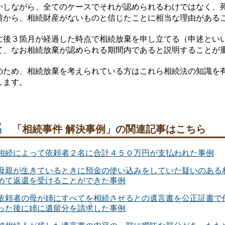
かしながら、全てのケースでそれが認められるわけではなく、
情から、相続財産がないものと信じたことに相当な理由がある
亡後３箇月が経過した時点で相続放棄を申し立てる（申述とい
て、なお相続放棄が認められる期間内であると説明することが
のため、相続放棄を考えられている方はこれら相続法の知識を
します。
「相続事件 解決事例」の関連記事はこちら
相続によって依頼者２名に合計４５０万円が支払われた事例
母親が生きているときに預金の使い込みをしていた疑いのある
めて返還を受けることができた事例
依頼者の母が姉にすべてを相続させるとの遺言書を公正証書で
った後に姉に遺留分を請求した事例