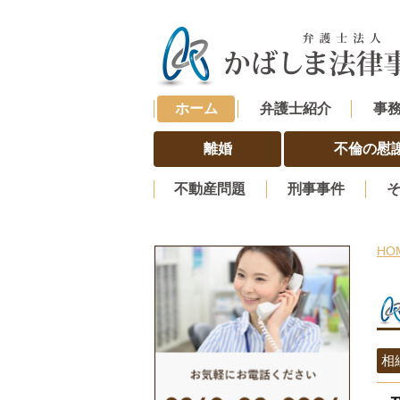
ホーム
弁護士紹介
事
離婚
不倫の慰
不動産問題
刑事事件
HO
相