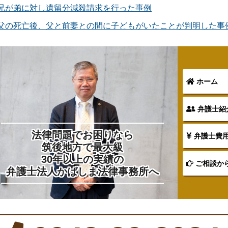
兄が弟に対し遺留分減殺請求を行った事例
父の死亡後、父と前妻との間に子どもがいたことが判明した事
ホーム
弁護士紹
法律問題でお困りなら
弁護士費
筑後地方で最大級
30年以上の実績の
ご相談か
弁護士法人かばしま法律事務所へ