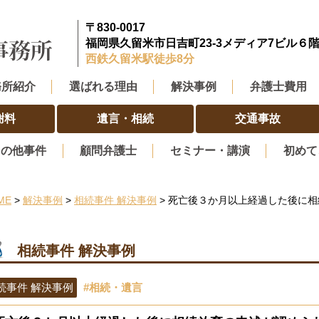
〒830-0017
福岡県久留米市日吉町23-3メディア7ビル６
西鉄久留米駅徒歩8分
務所紹介
選ばれる理由
解決事例
弁護士費用
謝料
遺言・相続
交通事故
その他事件
顧問弁護士
セミナー・講演
初めて
ME
>
解決事例
>
相続事件 解決事例
> 死亡後３か月以上経過した後に
相続事件 解決事例
続事件 解決事例
#相続・遺言