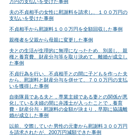
万円の支払いを受けた事例
夫の不貞相手の女性に慰謝料を請求し、１００万円の
支払いを受けた事例
不貞相手から慰謝料１００万円を全額回収した事例
親権者を父親から母親に変更した事例
夫との生活が生理的に無理になったため、別居し、親
権と養育費、財産分与等を取り決めて、離婚が成立し
た事例
不貞行為を行い、不貞相手との間に子どもを作った夫
から、慰謝料と財産分与を併せて、７００万円の支払
いを獲得した事例
自衛隊員である夫と，専業主婦である妻との関係が悪
化している夫婦の間に弁護士が入ったことで，養育
費・財産分与・慰謝料の金額が決まり，早期に協議離
婚が成立した事例
以前、交際していた男性の元妻から慰謝料３００万円
を請求されたが、200万円減額できた事例