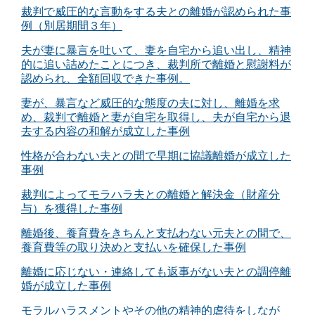
裁判で威圧的な言動をする夫との離婚が認められた事
例（別居期間３年）
夫が妻に暴言を吐いて、妻を自宅から追い出し、精神
的に追い詰めたことにつき、裁判所で離婚と慰謝料が
認められ、全額回収できた事例。
妻が、暴言など威圧的な態度の夫に対し、離婚を求
め、裁判で離婚と妻が自宅を取得し、夫が自宅から退
去する内容の和解が成立した事例
性格が合わない夫との間で早期に協議離婚が成立した
事例
裁判によってモラハラ夫との離婚と解決金（財産分
与）を獲得した事例
離婚後、養育費をきちんと支払わない元夫との間で、
養育費等の取り決めと支払いを確保した事例
離婚に応じない・連絡しても返事がない夫との調停離
婚が成立した事例
モラルハラスメントやその他の精神的虐待をしなが