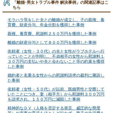
「離婚･男女トラブル事件 解決事例」の関連記事はこ
ちら
モラハラ等をした夫との離婚が成立し、子の親権、養
育費、財産分与、年金分割を獲得した事例
親権、養育費、慰謝料２５０万円を獲得した事例
離婚の財産分与として８００万円を獲得した事例
依頼者（女性・３０代）の夫と女性がラブホテルへ行
っていたことが判明し、不貞相手の女性から慰謝料１
３０万円の支払いや夫と会わないこと等の約束を獲得
した事例
婚約者と名乗る女性からの慰謝料請求の裁判に勝訴し
た事例
依頼者（女性・５０代）が以前、既婚男性と交際して
いたことにつき、妻（相手方）から慰謝料３００万円
を請求され、１５０万円に減額した事例
精神的なＤＶ（人格を否定する発言、威圧的な態度