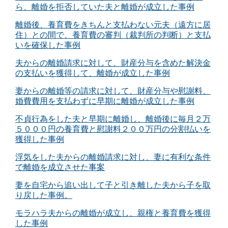
ら、離婚を拒否していた夫と離婚が成立した事例
離婚後、養育費をきちんと支払わない元夫（遠方に居
住）との間で、養育費の審判（裁判所の判断）と支払
いを確保した事例
夫からの離婚請求に対して、財産分与を含めた解決金
の支払いを獲得して、離婚が成立した事例
妻からの離婚等の請求に対して、財産分与や慰謝料、
婚費費用を支払わずに早期に離婚が成立した事例
不貞行為をした夫と早期に離婚し、離婚後に毎月２万
５０００円の養育費と慰謝料２００万円の分割払いを
獲得した事例
浮気をした夫からの離婚請求に対し、妻に有利な条件
で離婚を成立させた事案
妻を自宅から追い出して子と引き離した夫から子を取
り戻した事例。
モラハラ夫からの離婚が成立し、親権と養育費を獲得
した事例