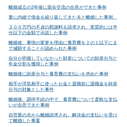
離婚成立の2年後に面会交流の合意ができた事例
妻に内緒で借金を繰り返してきた夫と離婚した事例。
３００万円の不貞の慰謝料を請求され、実質的には半
分以下の金額で示談した事例
離婚後、事情の変更を理由に養育費を２の１以下にま
で減額することが認められた事例
自分が把握していなかった財産についての財産分与と
年金分割を獲得した事例
離婚後に財産分与と養育費の支払いを求めた事例
相手が浮気相手に使ったお金と退職前に退職金を財産
分与の対象とした事件
離婚後、調停手続の中で、養育費について柔軟な支払
いが合意できた事例
自営業の夫から離婚請求され、解決金の支払いを受け
て離婚した事案