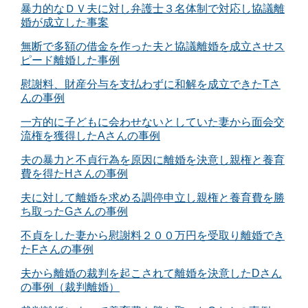
暴力的なＤＶ夫に対し弁護士３名体制で対応し協議離
婚が成立した事案
無断で多額の借金を作った夫と協議離婚を成立させス
ピード離婚した事例
慰謝料、財産分与を支払わずに和解を成立できたTさ
んの事例
一方的に子どもに会わせないとしていた妻から面会交
流権を獲得したAさんの事例
夫の暴力と不貞行為を原因に離婚を決意し親権と養育
費を得たHさんの事例
夫に対して離婚を求める調停申立し親権と養育費を勝
ち取ったGさんの事例
不貞をした妻から慰謝料２００万円を受取り離婚でき
たFさんの事例
夫から離婚の裁判を起こされて離婚を決意したDさん
の事例（裁判離婚）