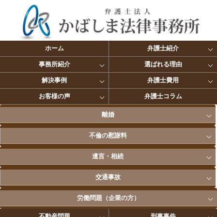
ホーム
弁護士紹介
事務所紹介
選ばれる理由
解決事例
弁護士費用
お客様の声
弁護士コラム
離婚
不倫の慰謝料
遺言・相続
交通事故
労働問題（企業の方）
不動産問題
刑事事件