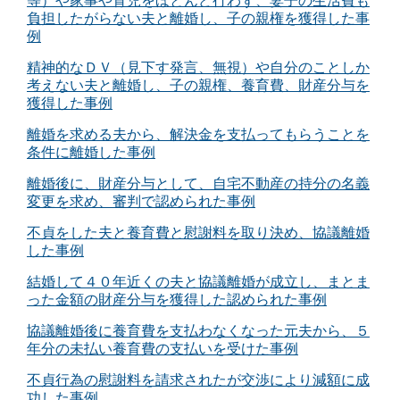
等）や家事や育児をほとんど行わず、妻子の生活費も
負担したがらない夫と離婚し、子の親権を獲得した事
例
精神的なＤＶ（見下す発言、無視）や自分のことしか
考えない夫と離婚し、子の親権、養育費、財産分与を
獲得した事例
離婚を求める夫から、解決金を支払ってもらうことを
条件に離婚した事例
離婚後に、財産分与として、自宅不動産の持分の名義
変更を求め、審判で認められた事例
不貞をした夫と養育費と慰謝料を取り決め、協議離婚
した事例
結婚して４０年近くの夫と協議離婚が成立し、まとま
った金額の財産分与を獲得した認められた事例
協議離婚後に養育費を支払わなくなった元夫から、５
年分の未払い養育費の支払いを受けた事例
不貞行為の慰謝料を請求されたが交渉により減額に成
功した事例