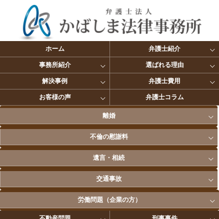
ホーム
弁護士紹介
事務所紹介
選ばれる理由
解決事例
弁護士費用
お客様の声
弁護士コラム
離婚
不倫の慰謝料
遺言・相続
交通事故
労働問題（企業の方）
不動産問題
刑事事件