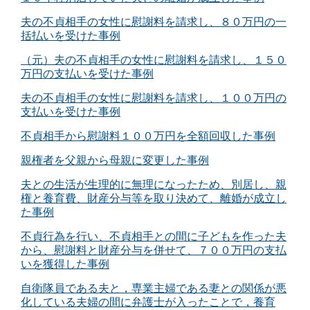
夫の不貞相手の女性に慰謝料を請求し、８０万円の一
括払いを受けた事例
（元）夫の不貞相手の女性に慰謝料を請求し、１５０
万円の支払いを受けた事例
夫の不貞相手の女性に慰謝料を請求し、１００万円の
支払いを受けた事例
不貞相手から慰謝料１００万円を全額回収した事例
親権者を父親から母親に変更した事例
夫との生活が生理的に無理になったため、別居し、親
権と養育費、財産分与等を取り決めて、離婚が成立し
た事例
不貞行為を行い、不貞相手との間に子どもを作った夫
から、慰謝料と財産分与を併せて、７００万円の支払
いを獲得した事例
自衛隊員である夫と，専業主婦である妻との関係が悪
化している夫婦の間に弁護士が入ったことで，養育