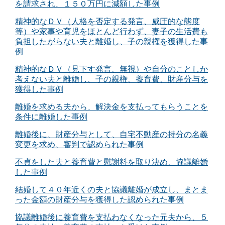
を請求され、１５０万円に減額した事例
精神的なＤＶ（人格を否定する発言、威圧的な態度
等）や家事や育児をほとんど行わず、妻子の生活費も
負担したがらない夫と離婚し、子の親権を獲得した事
例
精神的なＤＶ（見下す発言、無視）や自分のことしか
考えない夫と離婚し、子の親権、養育費、財産分与を
獲得した事例
離婚を求める夫から、解決金を支払ってもらうことを
条件に離婚した事例
離婚後に、財産分与として、自宅不動産の持分の名義
変更を求め、審判で認められた事例
不貞をした夫と養育費と慰謝料を取り決め、協議離婚
した事例
結婚して４０年近くの夫と協議離婚が成立し、まとま
った金額の財産分与を獲得した認められた事例
協議離婚後に養育費を支払わなくなった元夫から、５