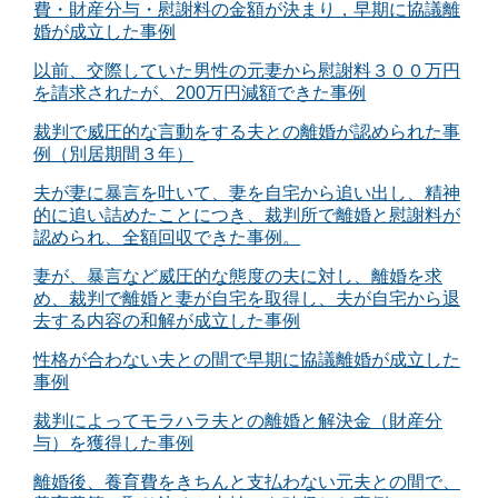
費・財産分与・慰謝料の金額が決まり，早期に協議離
婚が成立した事例
以前、交際していた男性の元妻から慰謝料３００万円
を請求されたが、200万円減額できた事例
裁判で威圧的な言動をする夫との離婚が認められた事
例（別居期間３年）
夫が妻に暴言を吐いて、妻を自宅から追い出し、精神
的に追い詰めたことにつき、裁判所で離婚と慰謝料が
認められ、全額回収できた事例。
妻が、暴言など威圧的な態度の夫に対し、離婚を求
め、裁判で離婚と妻が自宅を取得し、夫が自宅から退
去する内容の和解が成立した事例
性格が合わない夫との間で早期に協議離婚が成立した
事例
裁判によってモラハラ夫との離婚と解決金（財産分
与）を獲得した事例
離婚後、養育費をきちんと支払わない元夫との間で、