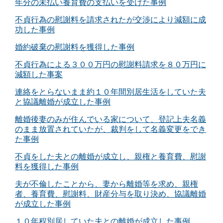
年分の未払い養育費の支払いを受けた事例
不貞行為の慰謝料を請求されたが交渉により減額に成
功した事例
婚約破棄の慰謝料を獲得した事例
不貞行為による３００万円の慰謝料請求を８０万円に
減額した事案
連絡をとらないまま約１０年間別居生活をしていた夫
と協議離婚が成立した事例
離婚後妻のみが住んでいる家について、登記上夫名義
のまま放置されていたが、裁判をして名義変更をでき
た事例
不貞をした夫との離婚が成立し、親権と養育費、慰謝
料を獲得した事例
夫が不倫したことから、妻から離婚等を求め、親権
者、養育費、慰謝料、財産分与を取り決め、協議離婚
が成立した事例
１０年程別居していた夫との離婚が成立した事例