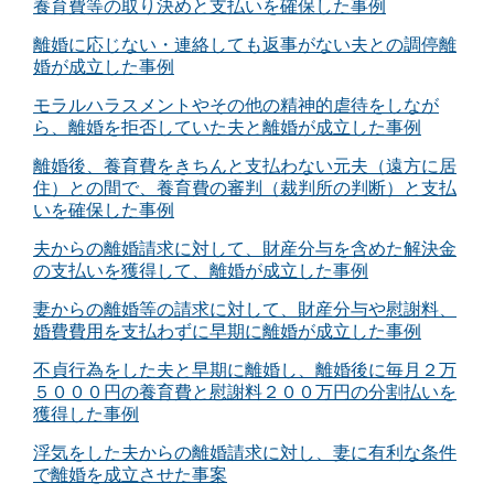
養育費等の取り決めと支払いを確保した事例
離婚に応じない・連絡しても返事がない夫との調停離
婚が成立した事例
モラルハラスメントやその他の精神的虐待をしなが
ら、離婚を拒否していた夫と離婚が成立した事例
離婚後、養育費をきちんと支払わない元夫（遠方に居
住）との間で、養育費の審判（裁判所の判断）と支払
いを確保した事例
夫からの離婚請求に対して、財産分与を含めた解決金
の支払いを獲得して、離婚が成立した事例
妻からの離婚等の請求に対して、財産分与や慰謝料、
婚費費用を支払わずに早期に離婚が成立した事例
不貞行為をした夫と早期に離婚し、離婚後に毎月２万
５０００円の養育費と慰謝料２００万円の分割払いを
獲得した事例
浮気をした夫からの離婚請求に対し、妻に有利な条件
で離婚を成立させた事案