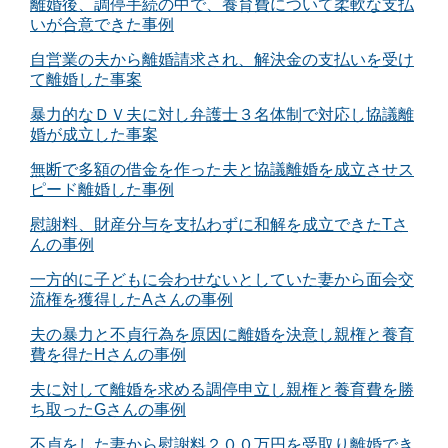
離婚後、調停手続の中で、養育費について柔軟な支払
いが合意できた事例
自営業の夫から離婚請求され、解決金の支払いを受け
て離婚した事案
暴力的なＤＶ夫に対し弁護士３名体制で対応し協議離
婚が成立した事案
無断で多額の借金を作った夫と協議離婚を成立させス
ピード離婚した事例
慰謝料、財産分与を支払わずに和解を成立できたTさ
んの事例
一方的に子どもに会わせないとしていた妻から面会交
流権を獲得したAさんの事例
夫の暴力と不貞行為を原因に離婚を決意し親権と養育
費を得たHさんの事例
夫に対して離婚を求める調停申立し親権と養育費を勝
ち取ったGさんの事例
不貞をした妻から慰謝料２００万円を受取り離婚でき