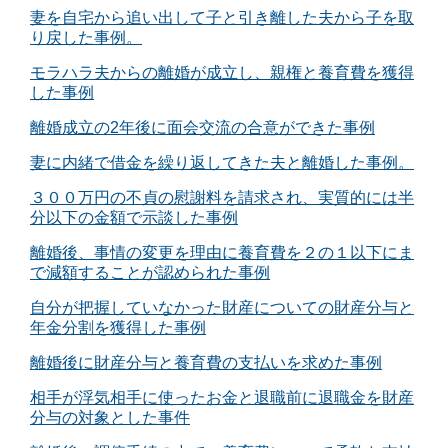
妻を自宅から追い出して子と引き離した夫から子を取
り戻した事例。
モラハラ夫からの離婚が成立し、親権と養育費を獲得
した事例
離婚成立の2年後に面会交流の合意ができた事例
妻に内緒で借金を繰り返してきた夫と離婚した事例。
３００万円の不貞の慰謝料を請求され、実質的には半
分以下の金額で示談した事例
離婚後、事情の変更を理由に養育費を２の１以下にま
で減額することが認められた事例
自分が把握していなかった財産についての財産分与と
年金分割を獲得した事例
離婚後に財産分与と養育費の支払いを求めた事例
相手が浮気相手に使ったお金と退職前に退職金を財産
分与の対象とした事件