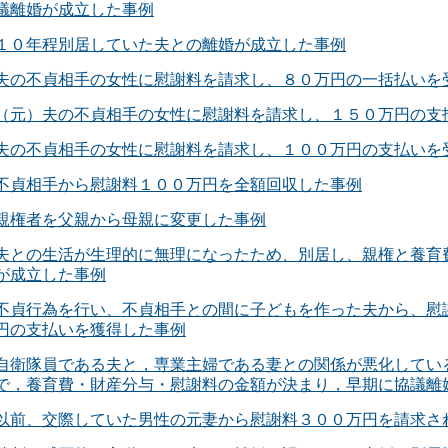
議離婚が成立した事例
１０年程別居していた夫との離婚が成立した事例
夫の不貞相手の女性に慰謝料を請求し、８０万円の一括払いを
（元）夫の不貞相手の女性に慰謝料を請求し、１５０万円の支
夫の不貞相手の女性に慰謝料を請求し、１００万円の支払いを
不貞相手から慰謝料１００万円を全額回収した事例
親権者を父親から母親に変更した事例
夫との生活が生理的に無理になったため、別居し、親権と養育
が成立した事例
不貞行為を行い、不貞相手との間に子どもを作った夫から、慰
円の支払いを獲得した事例
自衛隊員である夫と，専業主婦である妻との関係が悪化してい
で，養育費・財産分与・慰謝料の金額が決まり，早期に協議離
以前、交際していた男性の元妻から慰謝料３００万円を請求され