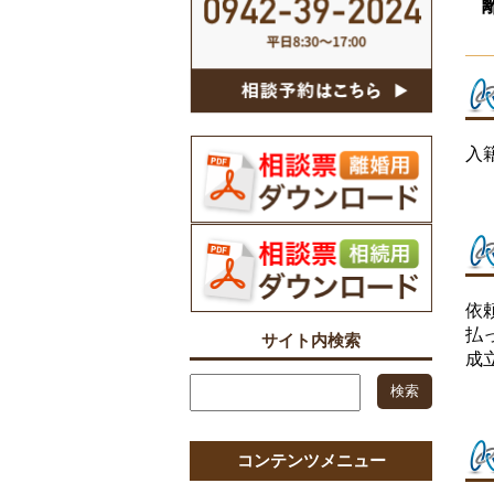
入
依
払
サイト内検索
成
コンテンツメニュー