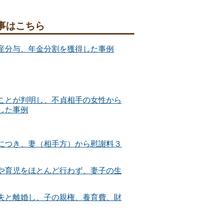
事はこちら
産分与、年金分割を獲得した事例
ことが判明し、不貞相手の女性から
した事例
につき、妻（相手方）から慰謝料３
や育児をほとんど行わず、妻子の生
夫と離婚し、子の親権、養育費、財