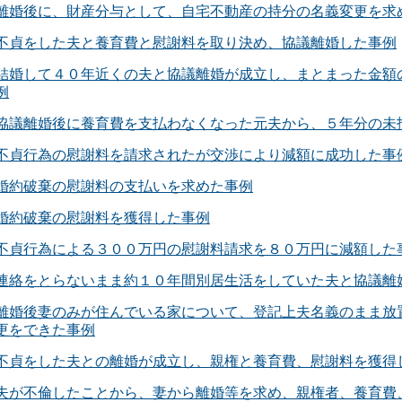
離婚後に、財産分与として、自宅不動産の持分の名義変更を求
不貞をした夫と養育費と慰謝料を取り決め、協議離婚した事例
結婚して４０年近くの夫と協議離婚が成立し、まとまった金額
例
協議離婚後に養育費を支払わなくなった元夫から、５年分の未
不貞行為の慰謝料を請求されたが交渉により減額に成功した事
婚約破棄の慰謝料の支払いを求めた事例
婚約破棄の慰謝料を獲得した事例
不貞行為による３００万円の慰謝料請求を８０万円に減額した
連絡をとらないまま約１０年間別居生活をしていた夫と協議離
離婚後妻のみが住んでいる家について、登記上夫名義のまま放
更をできた事例
不貞をした夫との離婚が成立し、親権と養育費、慰謝料を獲得
夫が不倫したことから、妻から離婚等を求め、親権者、養育費