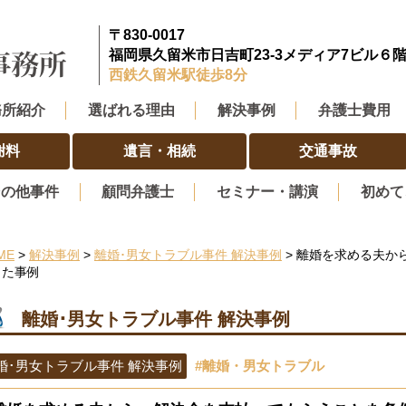
〒830-0017
福岡県久留米市日吉町23-3メディア7ビル６
西鉄久留米駅徒歩8分
務所紹介
選ばれる理由
解決事例
弁護士費用
謝料
遺言・相続
交通事故
その他事件
顧問弁護士
セミナー・講演
初めて
ME
>
解決事例
>
離婚･男女トラブル事件 解決事例
> 離婚を求める夫か
した事例
離婚･男女トラブル事件 解決事例
婚･男女トラブル事件 解決事例
#離婚・男女トラブル