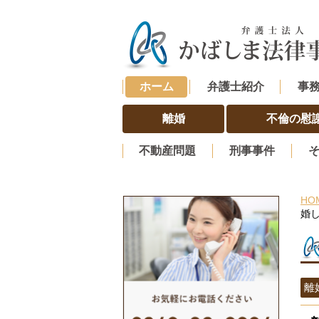
ホーム
弁護士紹介
事
離婚
不倫の慰
不動産問題
刑事事件
HO
婚
離