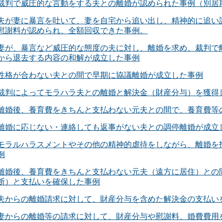
裁判で威圧的な言動をする夫との離婚が認められた事例（別居
夫が妻に暴言を吐いて、妻を自宅から追い出し、精神的に追い
慰謝料が認められ、全額回収できた事例。
妻が、暴言など威圧的な態度の夫に対し、離婚を求め、裁判で
から退去する内容の和解が成立した事例
性格が合わない夫との間で早期に協議離婚が成立した事例
裁判によってモラハラ夫との離婚と解決金（財産分与）を獲得
離婚後、養育費をきちんと支払わない元夫との間で、養育費等
離婚に応じない・連絡しても返事がない夫との調停離婚が成立
モラルハラスメントやその他の精神的虐待をしながら、離婚を
例
離婚後、養育費をきちんと支払わない元夫（遠方に居住）との
断）と支払いを確保した事例
夫からの離婚請求に対して、財産分与を含めた解決金の支払い
妻からの離婚等の請求に対して、財産分与や慰謝料、婚費費用