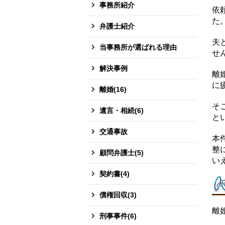
事務所紹介
依
た
弁護士紹介
夫
当事務所が選ばれる理由
せ
解決事例
離
に
離婚(16)
そ
遺言・相続(6)
と
交通事故
本
整
顧問弁護士(5)
い
契約書(4)
債権回収(3)
離
刑事事件(6)