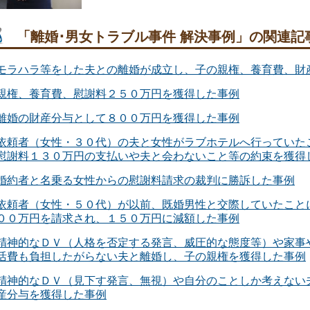
「離婚･男女トラブル事件 解決事例」の関連記
モラハラ等をした夫との離婚が成立し、子の親権、養育費、財
親権、養育費、慰謝料２５０万円を獲得した事例
離婚の財産分与として８００万円を獲得した事例
依頼者（女性・３０代）の夫と女性がラブホテルへ行っていた
慰謝料１３０万円の支払いや夫と会わないこと等の約束を獲得
婚約者と名乗る女性からの慰謝料請求の裁判に勝訴した事例
依頼者（女性・５０代）が以前、既婚男性と交際していたこと
００万円を請求され、１５０万円に減額した事例
精神的なＤＶ（人格を否定する発言、威圧的な態度等）や家事
活費も負担したがらない夫と離婚し、子の親権を獲得した事例
精神的なＤＶ（見下す発言、無視）や自分のことしか考えない
産分与を獲得した事例