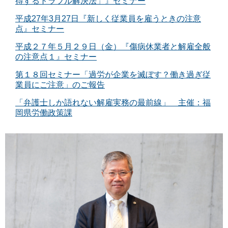
得するトラブル解決法」』セミナー
平成27年3月27日『新しく従業員を雇うときの注意
点』セミナー
平成２７年５月２９日（金）『傷病休業者と解雇全般
の注意点１』セミナー
第１８回セミナー「過労が企業を滅ぼす？働き過ぎ従
業員にご注意」のご報告
「弁護士しか語れない解雇実務の最前線」 主催：福
岡県労働政策課