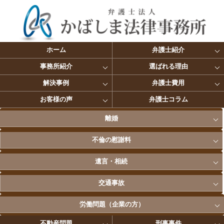
ホーム
弁護士紹介
事務所紹介
選ばれる理由
解決事例
弁護士費用
お客様の声
弁護士コラム
離婚
不倫の慰謝料
遺言・相続
交通事故
労働問題（企業の方）
不動産問題
刑事事件