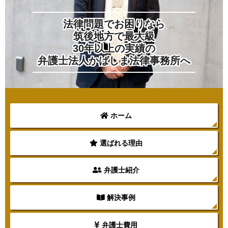
法律問題でお困りなら
筑後地方で最大級
30年以上の実績の
弁護士法人かばしま法律事務所へ
ホーム
選ばれる理由
弁護士紹介
解決事例
弁護士費用