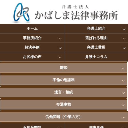
ホーム
弁護士紹介
事務所紹介
選ばれる理由
解決事例
弁護士費用
お客様の声
弁護士コラム
離婚
不倫の慰謝料
遺言・相続
交通事故
労働問題（企業の方）
不動産問題
刑事事件