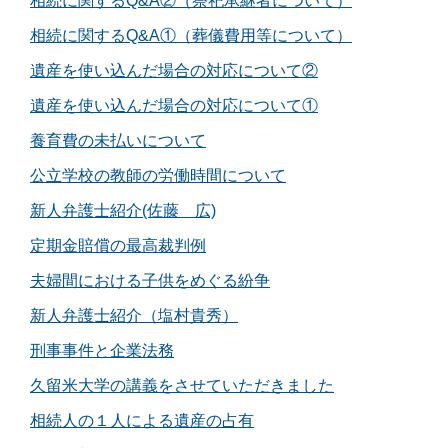
相続に関するQ&A②（祭祀承継者について）
相続に関するQ&A①（葬儀費用等について）
遺産を使い込んだ場合の対応について②
遺産を使い込んだ場合の対応について①
養育費の未払いについて
公立学校の教師の労働時間について
新人弁護士紹介(佐藤 広)
定期金賠償の最高裁判例
夫婦間における子供をめぐる紛争
新人弁護士紹介（塩村貴秀）
刑事事件と企業法務
久留米大学の講義をさせていただきました
相続人の１人による遺産の占有