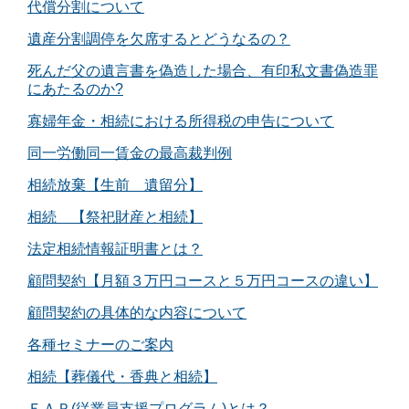
代償分割について
遺産分割調停を欠席するとどうなるの？
死んだ父の遺言書を偽造した場合、有印私文書偽造罪
にあたるのか?
寡婦年金・相続における所得税の申告について
同一労働同一賃金の最高裁判例
相続放棄【生前 遺留分】
相続 【祭祀財産と相続】
法定相続情報証明書とは？
顧問契約【月額３万円コースと５万円コースの違い】
顧問契約の具体的な内容について
各種セミナーのご案内
相続【葬儀代・香典と相続】
ＥＡＰ(従業員支援プログラム)とは？