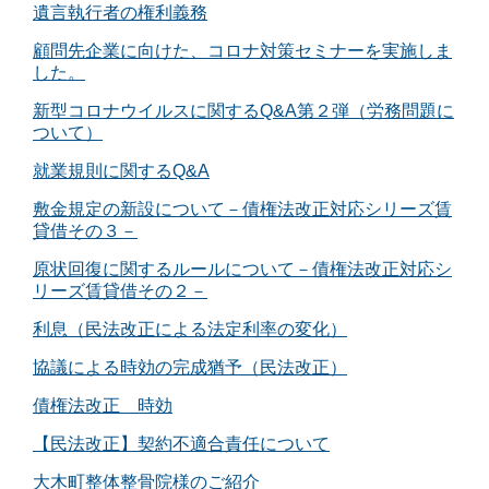
遺言執行者の権利義務
顧問先企業に向けた、コロナ対策セミナーを実施しま
した。
新型コロナウイルスに関するQ&A第２弾（労務問題に
ついて）
就業規則に関するQ&A
敷金規定の新設について－債権法改正対応シリーズ賃
貸借その３－
原状回復に関するルールについて－債権法改正対応シ
リーズ賃貸借その２－
利息（民法改正による法定利率の変化）
協議による時効の完成猶予（民法改正）
債権法改正 時効
【民法改正】契約不適合責任について
大木町整体整骨院様のご紹介