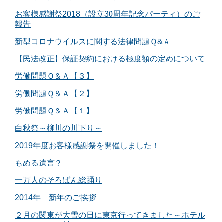
お客様感謝祭2018（設立30周年記念パーティ）のご
報告
新型コロナウイルスに関する法律問題Ｑ&Ａ
【民法改正】保証契約における極度額の定めについて
労働問題Ｑ＆Ａ【３】
労働問題Ｑ＆Ａ【２】
労働問題Ｑ＆Ａ【１】
白秋祭～柳川の川下り～
2019年度お客様感謝祭を開催しました！
もめる遺言？
一万人のそろばん総踊り
2014年 新年のご挨拶
２月の関東が大雪の日に東京行ってきました～ホテル