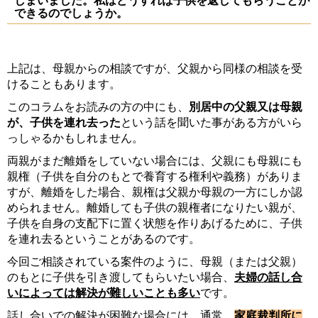
しまいました。私はどうすれば子供を返してもらうことが
できるのでしょうか。
上記は、母親からの相談ですが、父親から同様の相談を受
けることもあります。
このコラムをお読みの方の中にも、
別居中の父親又は母親
が、子供を連れ去った
という話を聞いた事がある方がいら
っしゃるかもしれません。
両親がまだ離婚をしていない場合には、父親にも母親にも
親権（子供を自分のもとで養育する権利や義務）がありま
すが、離婚をした場合、親権は父親か母親の一方にしか認
められません。離婚しても子供の親権者になりたい親が、
子供を自身の支配下に置く状態を作りあげるために、子供
を連れ去るということがあるのです。
今回ご相談されている案件のように、母親（または父親）
のもとに子供を引き渡してもらいたい場合、
夫婦の話し合
いによっては解決が難しいことも多い
です。
話し合いでの解決が困難な場合には、通常、
家庭裁判所に