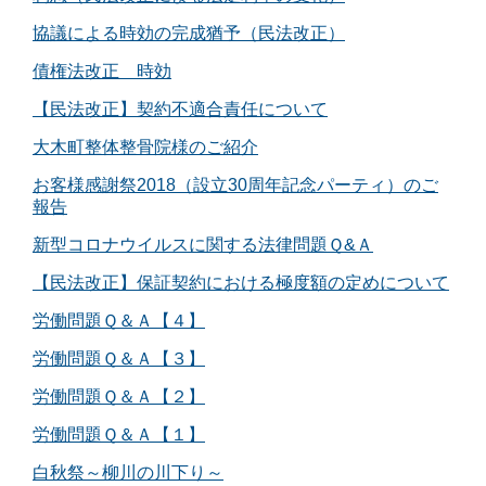
協議による時効の完成猶予（民法改正）
債権法改正 時効
【民法改正】契約不適合責任について
大木町整体整骨院様のご紹介
お客様感謝祭2018（設立30周年記念パーティ）のご
報告
新型コロナウイルスに関する法律問題Ｑ&Ａ
【民法改正】保証契約における極度額の定めについて
労働問題Ｑ＆Ａ【４】
労働問題Ｑ＆Ａ【３】
労働問題Ｑ＆Ａ【２】
労働問題Ｑ＆Ａ【１】
白秋祭～柳川の川下り～