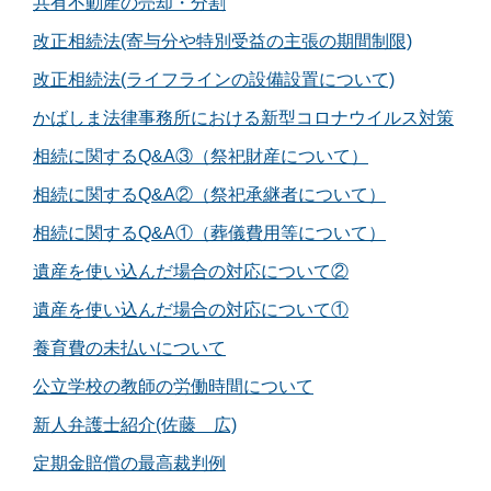
共有不動産の売却・分割
改正相続法(寄与分や特別受益の主張の期間制限)
改正相続法(ライフラインの設備設置について)
かばしま法律事務所における新型コロナウイルス対策
相続に関するQ&A③（祭祀財産について）
相続に関するQ&A②（祭祀承継者について）
相続に関するQ&A①（葬儀費用等について）
遺産を使い込んだ場合の対応について②
遺産を使い込んだ場合の対応について①
養育費の未払いについて
公立学校の教師の労働時間について
新人弁護士紹介(佐藤 広)
定期金賠償の最高裁判例