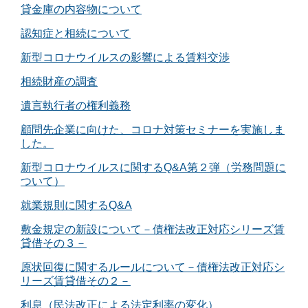
貸金庫の内容物について
認知症と相続について
新型コロナウイルスの影響による賃料交渉
相続財産の調査
遺言執行者の権利義務
顧問先企業に向けた、コロナ対策セミナーを実施しま
した。
新型コロナウイルスに関するQ&A第２弾（労務問題に
ついて）
就業規則に関するQ&A
敷金規定の新設について－債権法改正対応シリーズ賃
貸借その３－
原状回復に関するルールについて－債権法改正対応シ
リーズ賃貸借その２－
利息（民法改正による法定利率の変化）