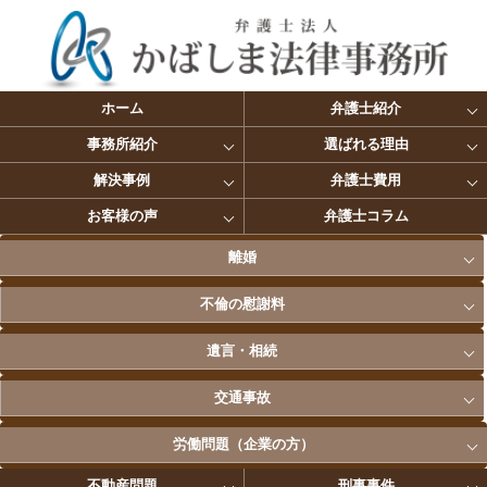
ホーム
弁護士紹介
事務所紹介
選ばれる理由
解決事例
弁護士費用
お客様の声
弁護士コラム
離婚
不倫の慰謝料
遺言・相続
交通事故
労働問題（企業の方）
不動産問題
刑事事件