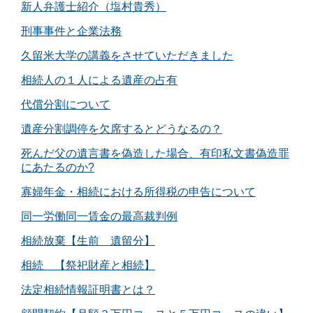
新人弁護士紹介（塩村貴秀）
刑事事件と企業法務
久留米大学の講義をさせていただきました
相続人の１人による遺産の占有
代償分割について
遺産分割調停を欠席するとどうなるの？
死んだ父の遺言書を偽造した場合、有印私文書偽造罪
にあたるのか?
寡婦年金・相続における所得税の申告について
同一労働同一賃金の最高裁判例
相続放棄【生前 遺留分】
相続 【祭祀財産と相続】
法定相続情報証明書とは？