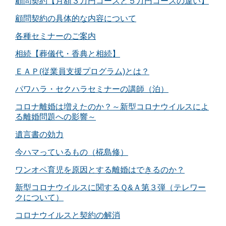
顧問契約【月額３万円コースと５万円コースの違い】
顧問契約の具体的な内容について
各種セミナーのご案内
相続【葬儀代・香典と相続】
ＥＡＰ(従業員支援プログラム)とは？
パワハラ・セクハラセミナーの講師（泊）
コロナ離婚は増えたのか？～新型コロナウイルスによ
る離婚問題への影響～
遺言書の効力
今ハマっているもの（椛島修）
ワンオペ育児を原因とする離婚はできるのか？
新型コロナウイルスに関するＱ&Ａ第３弾（テレワー
クについて）
コロナウイルスと契約の解消