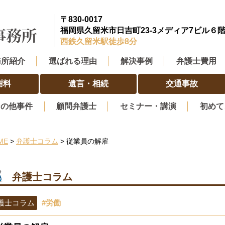
〒830-0017
福岡県久留米市日吉町23-3メディア7ビル６
西鉄久留米駅徒歩8分
務所紹介
選ばれる理由
解決事例
弁護士費用
謝料
遺言・相続
交通事故
その他事件
顧問弁護士
セミナー・講演
初めて
ME
>
弁護士コラム
> 従業員の解雇
弁護士コラム
護士コラム
#労働