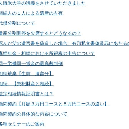
久留米大学の講義をさせていただきました
相続人の１人による遺産の占有
代償分割について
遺産分割調停を欠席するとどうなるの？
死んだ父の遺言書を偽造した場合、有印私文書偽造罪にあたる
寡婦年金・相続における所得税の申告について
同一労働同一賃金の最高裁判例
相続放棄【生前 遺留分】
相続 【祭祀財産と相続】
法定相続情報証明書とは？
顧問契約【月額３万円コースと５万円コースの違い】
顧問契約の具体的な内容について
各種セミナーのご案内