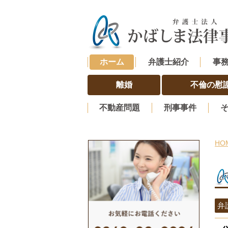
ホーム
弁護士紹介
事
離婚
不倫の慰
不動産問題
刑事事件
HO
弁