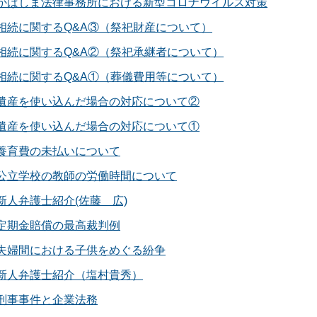
かばしま法律事務所における新型コロナウイルス対策
相続に関するQ&A③（祭祀財産について）
相続に関するQ&A②（祭祀承継者について）
相続に関するQ&A①（葬儀費用等について）
遺産を使い込んだ場合の対応について②
遺産を使い込んだ場合の対応について①
養育費の未払いについて
公立学校の教師の労働時間について
新人弁護士紹介(佐藤 広)
定期金賠償の最高裁判例
夫婦間における子供をめぐる紛争
新人弁護士紹介（塩村貴秀）
刑事事件と企業法務