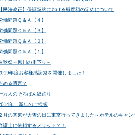
【民法改正】保証契約における極度額の定めについて
労働問題Ｑ＆Ａ【４】
労働問題Ｑ＆Ａ【３】
労働問題Ｑ＆Ａ【２】
労働問題Ｑ＆Ａ【１】
白秋祭～柳川の川下り～
2019年度お客様感謝祭を開催しました！
もめる遺言？
一万人のそろばん総踊り
2014年 新年のご挨拶
２月の関東が大雪の日に東京行ってきました～ホテルのキャン
弁護士に依頼するメリット？！