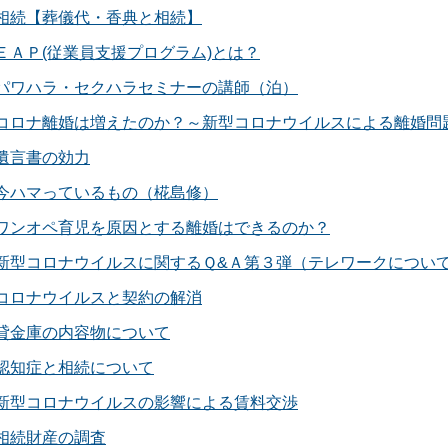
相続【葬儀代・香典と相続】
ＥＡＰ(従業員支援プログラム)とは？
パワハラ・セクハラセミナーの講師（泊）
コロナ離婚は増えたのか？～新型コロナウイルスによる離婚問
遺言書の効力
今ハマっているもの（椛島修）
ワンオペ育児を原因とする離婚はできるのか？
新型コロナウイルスに関するＱ&Ａ第３弾（テレワークについ
コロナウイルスと契約の解消
貸金庫の内容物について
認知症と相続について
新型コロナウイルスの影響による賃料交渉
相続財産の調査