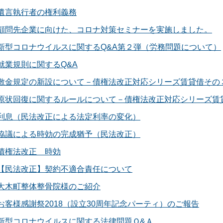
遺言執行者の権利義務
顧問先企業に向けた、コロナ対策セミナーを実施しました。
新型コロナウイルスに関するQ&A第２弾（労務問題について）
就業規則に関するQ&A
敷金規定の新設について－債権法改正対応シリーズ賃貸借その
原状回復に関するルールについて－債権法改正対応シリーズ賃
利息（民法改正による法定利率の変化）
協議による時効の完成猶予（民法改正）
債権法改正 時効
【民法改正】契約不適合責任について
大木町整体整骨院様のご紹介
お客様感謝祭2018（設立30周年記念パーティ）のご報告
新型コロナウイルスに関する法律問題Ｑ&Ａ