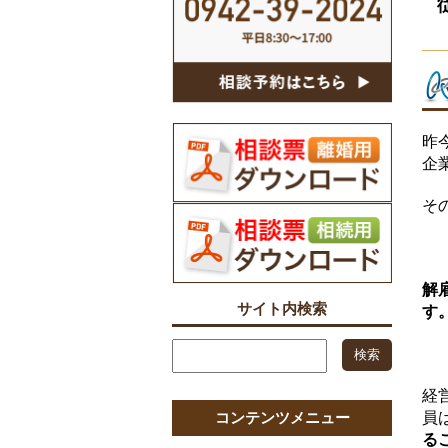
昨
企
そ
解
サイト内検索
す
経
コンテンツメニュー
員
る