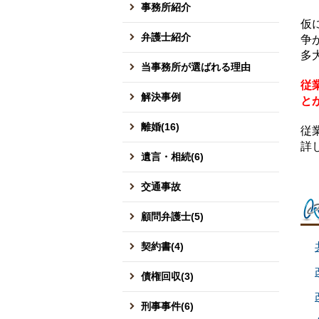
事務所紹介
仮
弁護士紹介
争
多
当事務所が選ばれる理由
従
解決事例
と
離婚(16)
従
詳
遺言・相続(6)
交通事故
顧問弁護士(5)
契約書(4)
債権回収(3)
刑事事件(6)